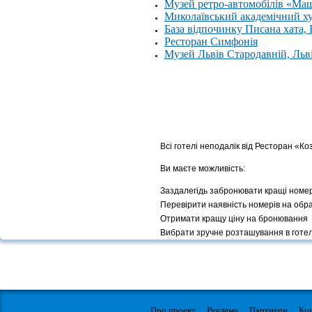
Музей ретро-автомобілів «Ма
Миколаївський академічний х
База відпочинку Писана хата,
Ресторан Симфонія
Музей Львів Стародавній, Льв
Всі готелі неподалік від Ресторан «К
Ви маєте можливість:
Заздалегідь забронювати кращі номе
Перевірити наявність номерів на обр
Отримати кращу ціну на бронювання
Вибрати зручне розташування в готел
Про проект
Реклама
Партнери
Ко