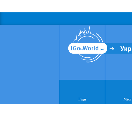
Укр
Гіди
Міст