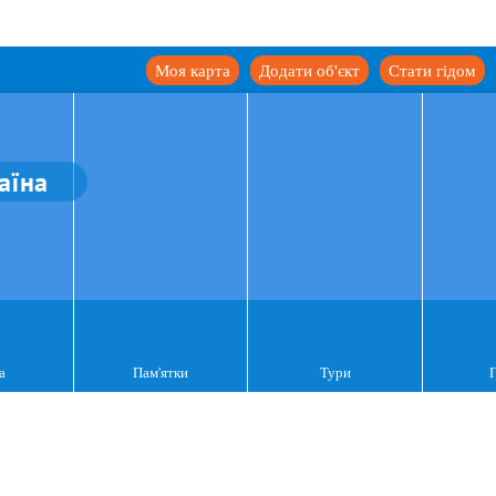
Моя карта
Додати об'єкт
Стати гідом
аїна
а
Пам'ятки
Тури