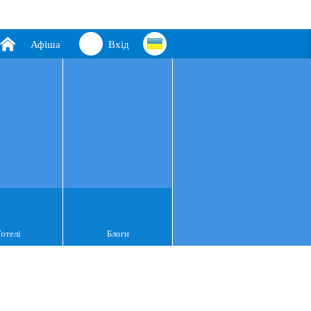
Афіша
Вхід
Готелі
Блоги