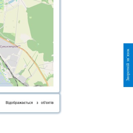
Зворотній зв`язок
Відображається
з
об'єктів