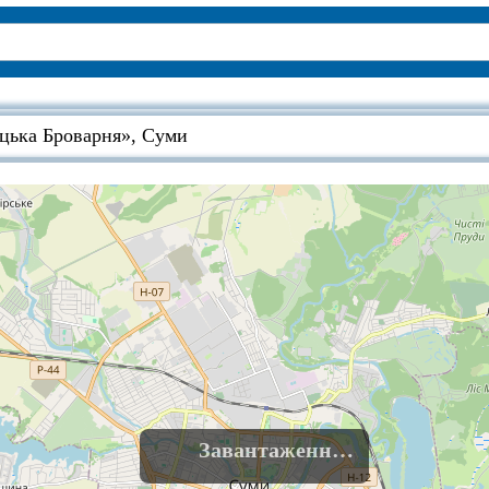
ацька Броварня», Суми
Завантаження......