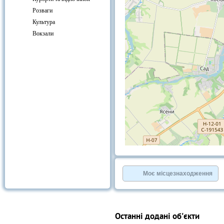
Розваги
Культура
Вокзали
+
−
⇧
©
OpenStreetMap
contributors.
Моє місцезнаходження
»
Останні додані об'єкти