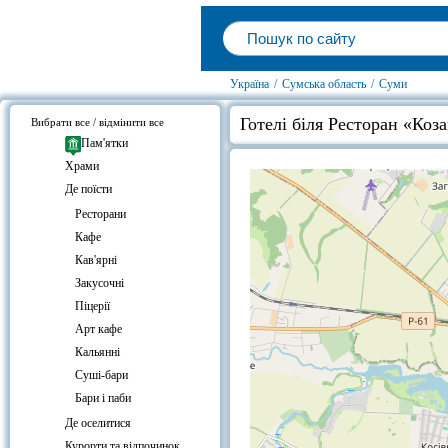
Україна
/
Сумська область
/
Суми
Готелі біля Ресторан «Коз
Вибрати все / відмінити все
Пам'ятки
Храми
Де поїсти
Ресторани
Кафе
Кав'ярні
Закусочні
Піцерії
Арт кафе
Кальянні
Суші-бари
Бари і паби
Де оселитися
Курорти та відпочинок