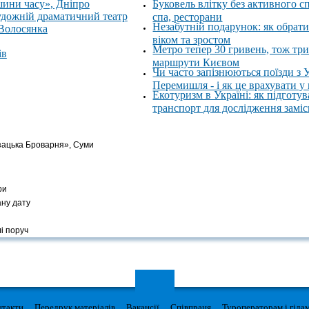
шини часу», Дніпро
Буковель влітку без активного с
удожній драматичний театр
спа, ресторани
Незабутній подарунок: як обрати
 Волосянка
віком та зростом
Метро тепер 30 гривень, тож тр
ів
маршрути Києвом
Чи часто запізнюються поїзди з 
Перемишля - і як це врахувати у
Екотуризм в Україні: як підготув
транспорт для дослідження замі
озацька Броварня», Суми
ри
ану дату
і поруч
нтакти
Передрук матеріалів
Вакансії
Співпраця
Туроператорам і гіда