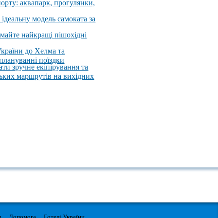
порту: аквапарк, прогулянки,
 ідеальну модель самоката за
имайте найкращі пішохідні
України до Хелма та
 плануванні поїздки
ати зручне екіпірування та
ських маршрутів на вихідних
м
Допомога
Готелі України