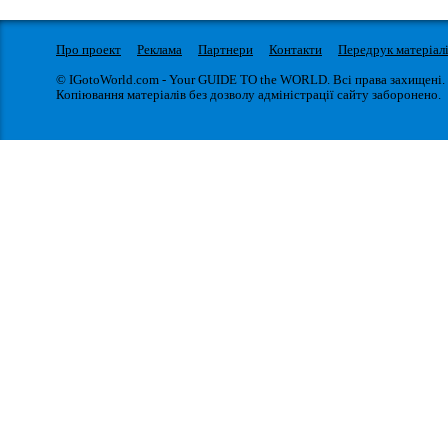
Про проект
Реклама
Партнери
Контакти
Передрук матеріал
© IGotoWorld.com - Your GUIDE TO the WORLD. Всі права захищені.
Копіювання матеріалів без дозволу адміністрації сайту заборонено.