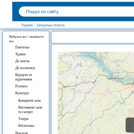
Україна
/
Запорізька область
Вибрати все / відмінити
все
Готелі біля Кінний театр "Запоріз
Пам'ятки
Храми
Де поїсти
Де оселитися
Курорти та
відпочинок
Розваги
Культура
Концертні зали
Виставкові зали
та галереї
Театри
Бібліотеки
Вокзали