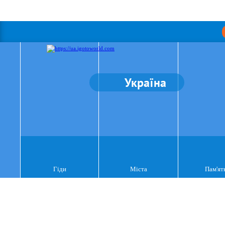
Україна
Гіди
Міста
Пам'ят