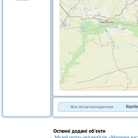
+
−
⇧
©
OpenStreetMap
contributors.
Відоб
Моє місцезнаходження
»
Останні додані об'єкти
Музей ретро-автомобілів «Машини час