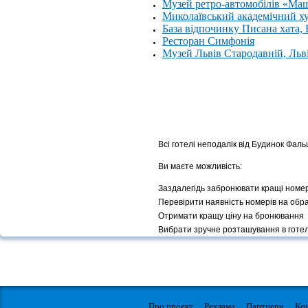
Музей ретро-автомобілів «Ма
Миколаївський академічний х
База відпочинку Писана хата,
Ресторан Симфонія
Музей Львів Стародавній, Льв
Всі готелі неподалік від Будинок Фал
Ви маєте можливість:
Заздалегідь забронювати кращі номе
Перевірити наявність номерів на обр
Отримати кращу ціну на бронювання
Вибрати зручне розташування в готел
Про проект
Реклама
Партнери
Ко