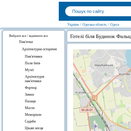
Україна
/
Одеська область
/
Одеса
Готелі біля Будинок Фальц
Вибрати все / відмінити все
Пам'ятки
Архітектурно-історичні
Пам'ятники
Поля битв
Музеї
Архітектурні
пам'ятники
Фортеці
Замки
Палаци
Мости
Меморіали
Садиби
Цікаві місця