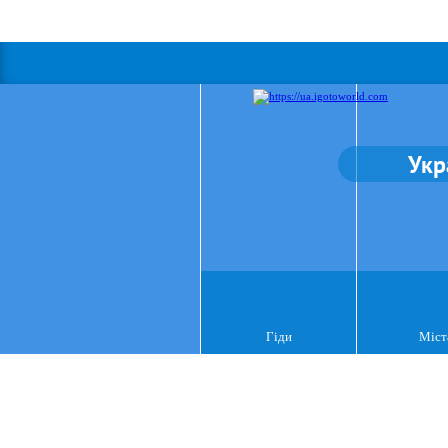
Укр
Гіди
Міст