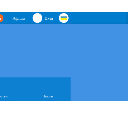
м
Афіша
Вхід
Готелі
Блоги