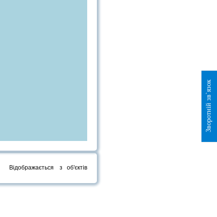
Зворотній зв`язок
Відображається
з
об'єктів