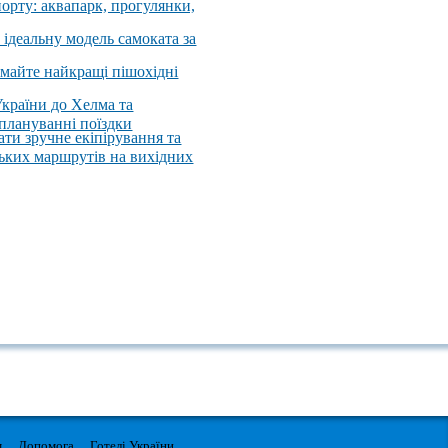
порту: аквапарк, прогулянки,
 ідеальну модель самоката за
имайте найкращі пішохідні
України до Хелма та
 плануванні поїздки
ати зручне екіпірування та
ських маршрутів на вихідних
м
Допомога
Готелі України