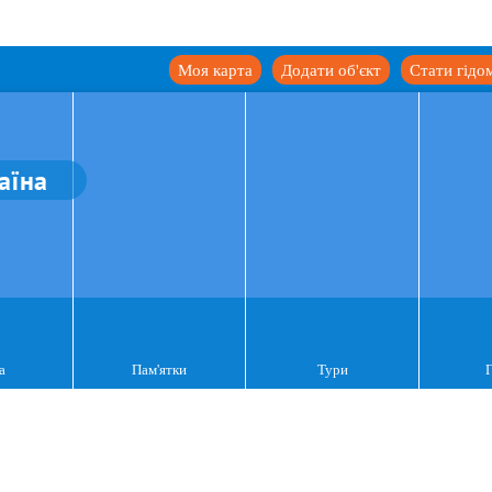
Моя карта
Додати об'єкт
Стати гідо
аїна
а
Пам'ятки
Тури