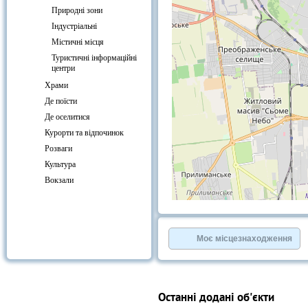
Природні зони
Індустріальні
Містичні місця
Туристичні інформаційні
центри
Храми
Де поїсти
Де оселитися
Курорти та відпочинок
Розваги
Культура
Вокзали
+
−
⇧
©
OpenStreetMap
contributors.
Моє місцезнаходження
»
Останні додані об'єкти