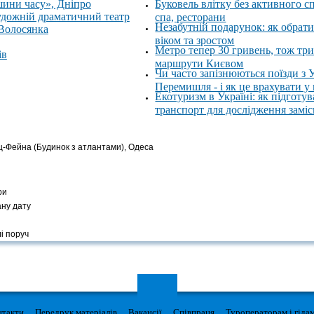
шини часу», Дніпро
Буковель влітку без активного с
удожній драматичний театр
спа, ресторани
Незабутній подарунок: як обрати
 Волосянка
віком та зростом
Метро тепер 30 гривень, тож тр
ів
маршрути Києвом
Чи часто запізнюються поїзди з 
Перемишля - і як це врахувати у
Екотуризм в Україні: як підготув
транспорт для дослідження замі
ьц-Фейна (Будинок з атлантами), Одеса
ри
ану дату
і поруч
нтакти
Передрук матеріалів
Вакансії
Співпраця
Туроператорам і гіда