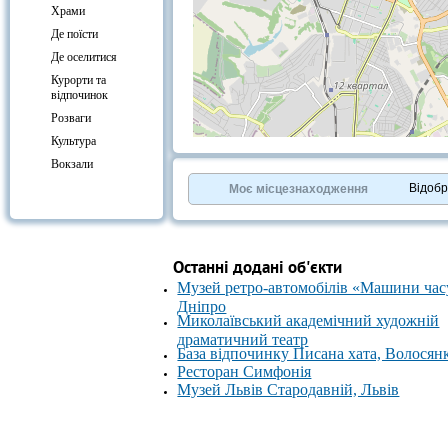
Храми
Де поїсти
Де оселитися
Курорти та
відпочинок
Розваги
Культура
+
−
Вокзали
⇧
©
OpenStreetMap
contributors.
Відоб
Моє місцезнаходження
»
Останні додані об'єкти
Музей ретро-автомобілів «Машини час
Дніпро
Миколаївський академічний художній
драматичний театр
База відпочинку Писана хата, Волосян
Ресторан Симфонія
Музей Львів Стародавній, Львів