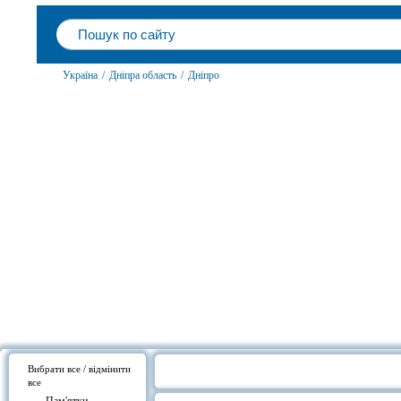
Україна
/
Дніпра область
/
Дніпро
Вибрати все / відмінити
все