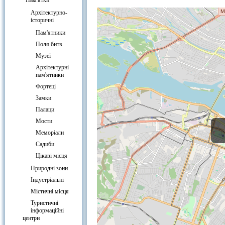
Готелі біля Музей українського ж
Пам'ятки
Архітектурно-
історичні
Пам'ятники
Поля битв
Музеї
Архітектурні
пам'ятники
Фортеці
Замки
Палаци
Мости
Меморіали
Садиби
Цікаві місця
Природні зони
Індустріальні
Містичні місця
Туристичні
інформаційні
центри