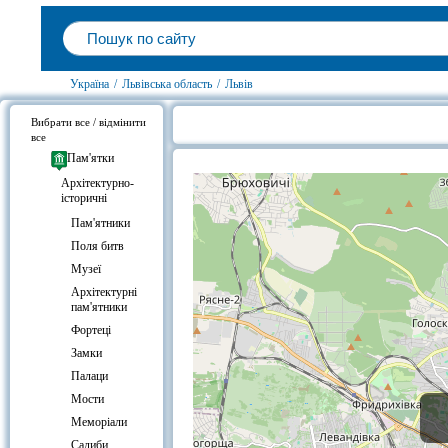
Україна
/
Львівська область
/
Львів
Вибрати все / відмінити
все
Готелі біля Двір театру юного гля
Пам'ятки
Архітектурно-
історичні
Пам'ятники
Поля битв
Музеї
Архітектурні
пам'ятники
Фортеці
Замки
Палаци
Мости
Меморіали
Садиби