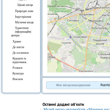
Цікаві місця
Природні зони
Індустріальні
Містичні місця
Туристичні
інформаційні
центри
Храми
Де поїсти
Де оселитися
Курорти та
відпочинок
Розваги
Культура
+
−
Вокзали
⇧
©
OpenStreetMap
contributors.
Відоб
Моє місцезнаходження
»
Останні додані об'єкти
Музей ретро-автомобілів «Машини час