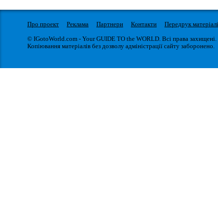
Про проект
Реклама
Партнери
Контакти
Передрук матеріал
© IGotoWorld.com - Your GUIDE TO the WORLD. Всі права захищені.
Копіювання матеріалів без дозволу адміністрації сайту заборонено.