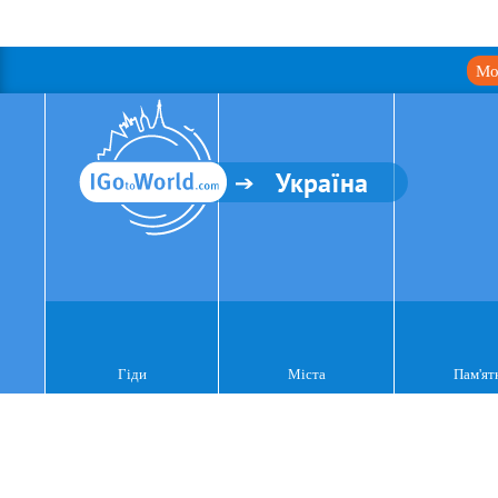
Мо
Україна
Гіди
Міста
Пам'ят