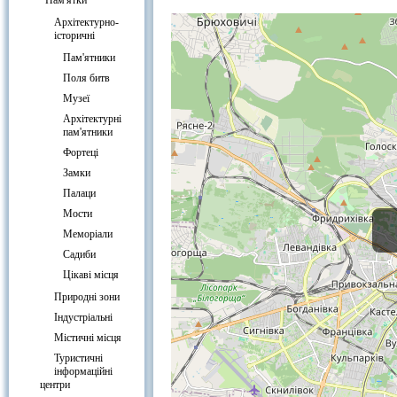
Двір театру юного глядача на карт
Пам'ятки
Архітектурно-
історичні
Пам'ятники
Поля битв
Музеї
Архітектурні
пам'ятники
Фортеці
Замки
Палаци
Мости
Меморіали
Садиби
Цікаві місця
Природні зони
Індустріальні
Містичні місця
Туристичні
інформаційні
центри