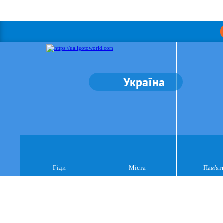
Україна
Гіди
Міста
Пам'ят