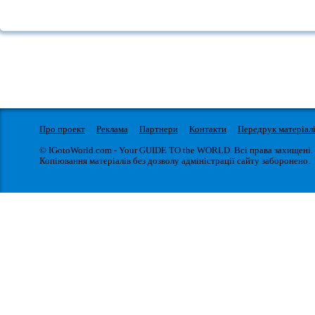
Про проект
Реклама
Партнери
Контакти
Передрук матеріал
© IGotoWorld.com - Your GUIDE TO the WORLD. Всі права захищені.
Копіювання матеріалів без дозволу адміністрації сайту заборонено.