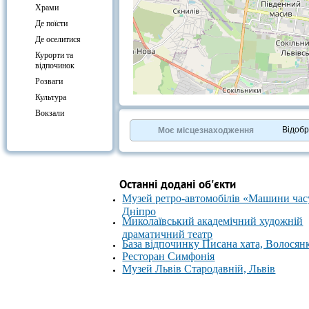
Храми
Де поїсти
Де оселитися
Курорти та
відпочинок
Розваги
Культура
+
−
Вокзали
⇧
©
OpenStreetMap
contributors.
Відоб
Моє місцезнаходження
»
Останні додані об'єкти
Музей ретро-автомобілів «Машини час
Дніпро
Миколаївський академічний художній
драматичний театр
База відпочинку Писана хата, Волосян
Ресторан Симфонія
Музей Львів Стародавній, Львів