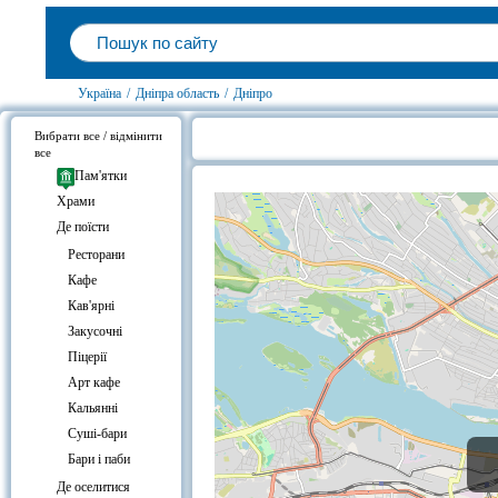
Україна
/
Дніпра область
/
Дніпро
Вибрати все / відмінити
все
Готелі біля Грузинський рестора
Пам'ятки
Храми
Де поїсти
Ресторани
Кафе
Кав'ярні
Закусочні
Піцерії
Арт кафе
Кальянні
Суші-бари
Бари і паби
Де оселитися