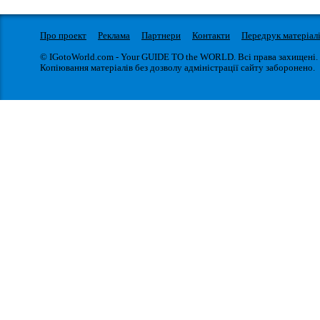
Про проект
Реклама
Партнери
Контакти
Передрук матеріал
© IGotoWorld.com - Your GUIDE TO the WORLD. Всі права захищені.
Копіювання матеріалів без дозволу адміністрації сайту заборонено.