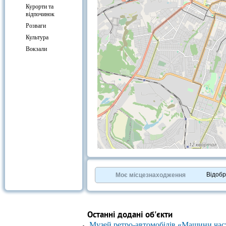
Курорти та
відпочинок
Розваги
Культура
Вокзали
+
−
⇧
©
OpenStreetMap
contributors.
Відоб
Моє місцезнаходження
»
Останні додані об'єкти
Музей ретро-автомобілів «Машини час