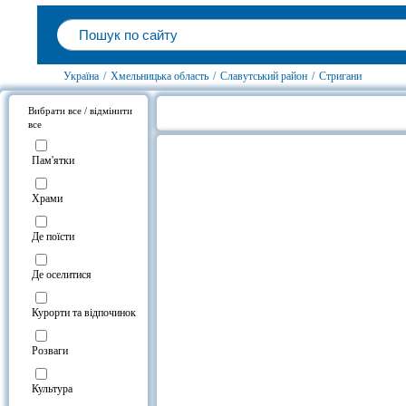
Україна
/
Хмельницька область
/
Славутський район
/
Стригани
Вибрати все / відмінити
все
Блакитні озера, Стригани на карт
Пам'ятки
Храми
Де поїсти
Де оселитися
Курорти та відпочинок
Розваги
Культура