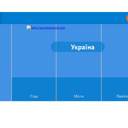
Україна
Гіди
Міста
Пам'ят