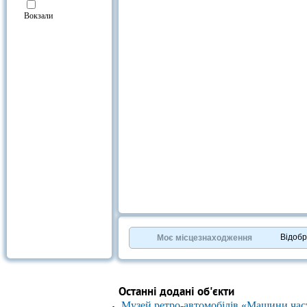
Вокзали
Відоб
Моє місцезнаходження
Останні додані об'єкти
Музей ретро-автомобілів «Машини час