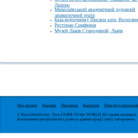
Дніпро
Миколаївський академічний художній
драматичний театр
База відпочинку Писана хата, Волосян
Ресторан Симфонія
Музей Львів Стародавній, Львів
Про проект
Реклама
Партнери
Контакти
Передрук матеріал
© IGotoWorld.com - Your GUIDE TO the WORLD. Всі права захищені.
Копіювання матеріалів без дозволу адміністрації сайту заборонено.