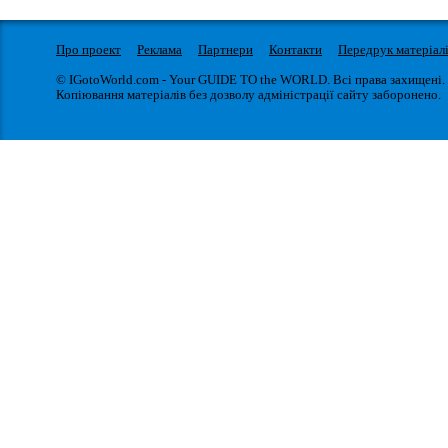
Про проект
Реклама
Партнери
Контакти
Передрук матеріал
© IGotoWorld.com - Your GUIDE TO the WORLD. Всі права захищені.
Копіювання матеріалів без дозволу адміністрації сайту заборонено.