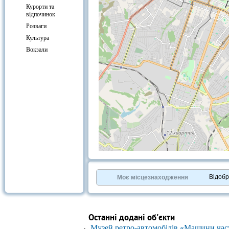
Курорти та
відпочинок
Розваги
Культура
Вокзали
+
−
⇧
©
OpenStreetMap
contributors.
Відоб
Моє місцезнаходження
»
Останні додані об'єкти
Музей ретро-автомобілів «Машини час