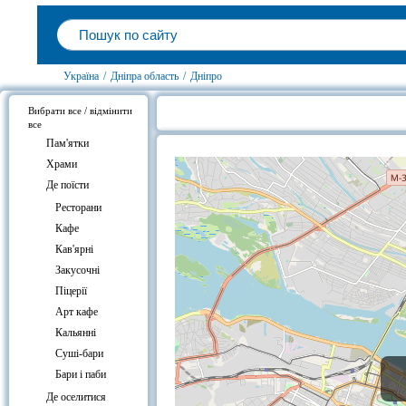
Україна
/
Дніпра область
/
Дніпро
Вибрати все / відмінити
все
Готелі біля Тратторія «Джузеппе»
Пам'ятки
Храми
Де поїсти
Ресторани
Кафе
Кав'ярні
Закусочні
Піцерії
Арт кафе
Кальянні
Суші-бари
Бари і паби
Де оселитися