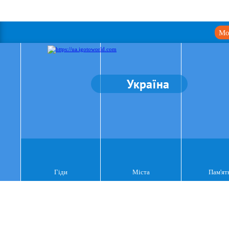
Мо
Україна
Гіди
Міста
Пам'ят