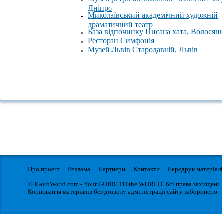
Дніпро
Миколаївський академічний художній
драматичний театр
База відпочинку Писана хата, Волосян
Ресторан Симфонія
Музей Львів Стародавній, Львів
Про проект
Реклама
Партнери
Контакти
Передрук матеріал
© IGotoWorld.com - Your GUIDE TO the WORLD. Всі права захищені.
Копіювання матеріалів без дозволу адміністрації сайту заборонено.