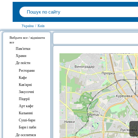
Україна
/
Київ
Вибрати все / відмінити
все
Кафе-бар авторської кухні «Кушав
Пам'ятки
Храми
Де поїсти
Ресторани
Кафе
Кав'ярні
Закусочні
Піцерії
Арт кафе
Кальянні
Суші-бари
Бари і паби
Де оселитися