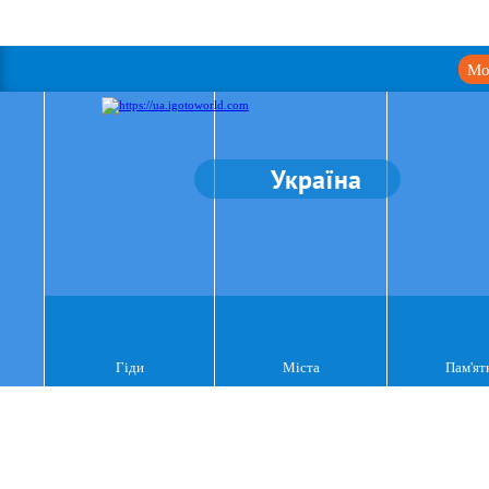
Мо
Україна
Гіди
Міста
Пам'ят