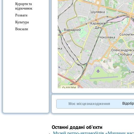
Курорти та
відпочинок
Розваги
Культура
Вокзали
+
−
⇧
©
OpenStreetMap
contributors.
Відоб
Моє місцезнаходження
»
Останні додані об'єкти
Музей ретро-автомобілів «Машини час