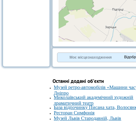
+
−
⇧
©
OpenStreetMap
contributors.
Відоб
Моє місцезнаходження
»
Останні додані об'єкти
Музей ретро-автомобілів «Машини час
Дніпро
Миколаївський академічний художній
драматичний театр
База відпочинку Писана хата, Волосян
Ресторан Симфонія
Музей Львів Стародавній, Львів