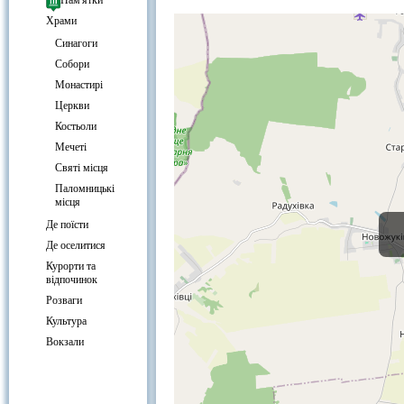
Миколаївська церква, Пересопниц
Пам'ятки
Храми
Cинагоги
Собори
Монастирі
Церкви
Костьоли
Мечеті
Святі місця
Паломницькі
місця
Де поїсти
Де оселитися
Курорти та
відпочинок
Розваги
Культура
Вокзали