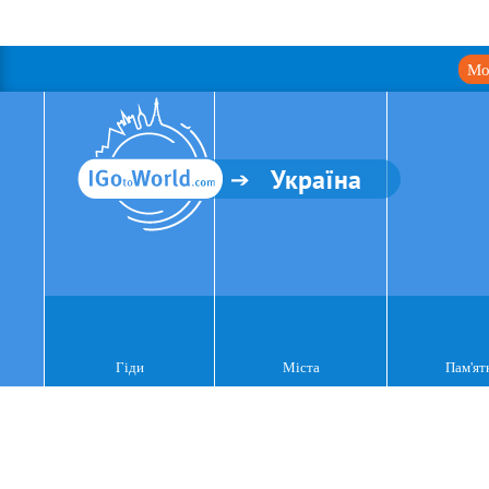
Мо
Україна
Гіди
Міста
Пам'ят