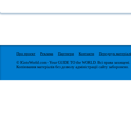
Про проект
Реклама
Партнери
Контакти
Передрук матеріал
© IGotoWorld.com - Your GUIDE TO the WORLD. Всі права захищені.
Копіювання матеріалів без дозволу адміністрації сайту заборонено.