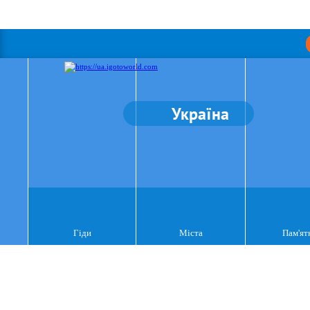
Україна
Гіди
Міста
Пам'ят