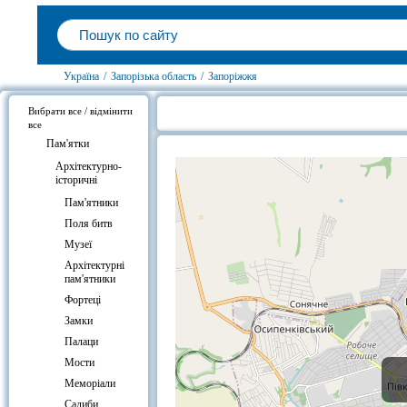
Україна
/
Запорізька область
/
Запоріжжя
Вибрати все / відмінити
все
Готелі біля Кургани Хортиці, Зап
Пам'ятки
Архітектурно-
історичні
Пам'ятники
Поля битв
Музеї
Архітектурні
пам'ятники
Фортеці
Замки
Палаци
Мости
Меморіали
Садиби