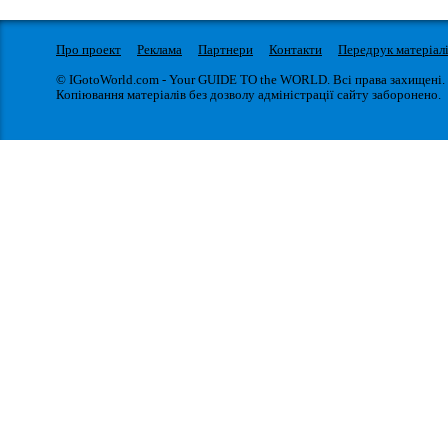
Про проект
Реклама
Партнери
Контакти
Передрук матеріал
© IGotoWorld.com - Your GUIDE TO the WORLD. Всі права захищені.
Копіювання матеріалів без дозволу адміністрації сайту заборонено.