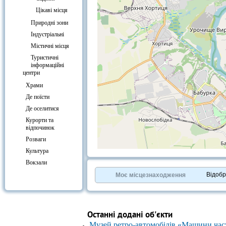
Цікаві місця
Природні зони
Індустріальні
Містичні місця
Туристичні
інформаційні
центри
Храми
Де поїсти
Де оселитися
Курорти та
відпочинок
Розваги
Культура
+
−
Вокзали
⇧
©
OpenStreetMap
contributors.
Відоб
Моє місцезнаходження
»
Останні додані об'єкти
Музей ретро-автомобілів «Машини час