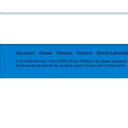
Про проект
Реклама
Партнери
Контакти
Передрук матеріал
© IGotoWorld.com - Your GUIDE TO the WORLD. Всі права захищені.
Копіювання матеріалів без дозволу адміністрації сайту заборонено.