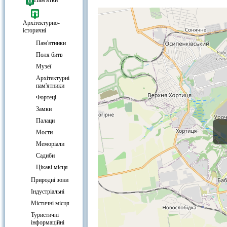
Біла альтанка, Хортиця на карті
Пам'ятки
Архітектурно-
історичні
Пам'ятники
Поля битв
Музеї
Архітектурні
пам'ятники
Фортеці
Замки
Палаци
Мости
Меморіали
Садиби
Цікаві місця
Природні зони
Індустріальні
Містичні місця
Туристичні
інформаційні