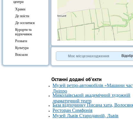
центри
Храми
Де поїсти
Де оселитися
Курорти та
відпочинок
Розваги
+
−
Культура
⇧
Вокзали
©
OpenStreetMap
contributors.
Відоб
Моє місцезнаходження
»
Останні додані об'єкти
Музей ретро-автомобілів «Машини час
Дніпро
Миколаївський академічний художній
драматичний театр
База відпочинку Писана хата, Волосян
Ресторан Симфонія
Музей Львів Стародавній, Львів