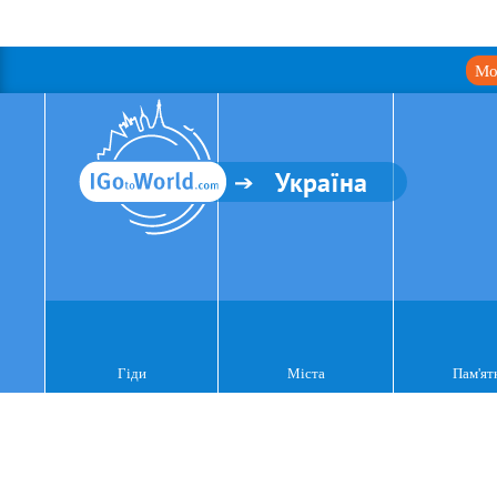
Мо
Україна
Гіди
Міста
Пам'ят