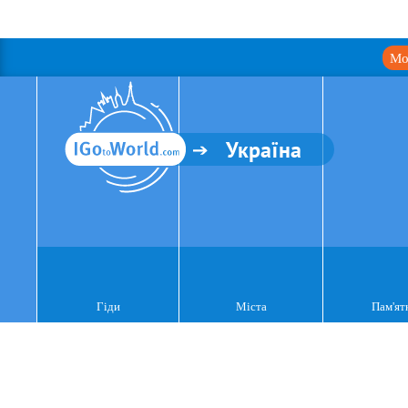
Мо
Україна
Гіди
Міста
Пам'ят