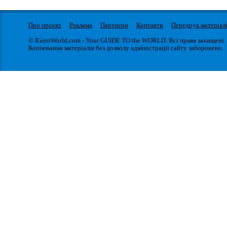
Про проект
Реклама
Партнери
Контакти
Передрук матеріал
© IGotoWorld.com - Your GUIDE TO the WORLD. Всі права захищені.
Копіювання матеріалів без дозволу адміністрації сайту заборонено.