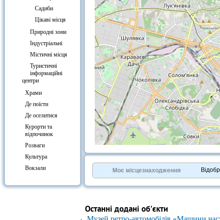
Садиби
Цікаві місця
Природні зони
Індустріальні
Містичні місця
Туристичні
інформаційні
центри
Храми
Де поїсти
Де оселитися
Курорти та
відпочинок
Розваги
+
−
Культура
⇧
Вокзали
©
OpenStreetMap
contributors.
Відоб
Моє місцезнаходження
»
Останні додані об'єкти
Музей ретро-автомобілів «Машини час