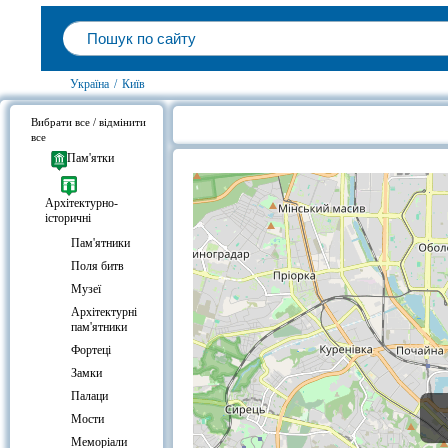
Україна
/
Київ
Вибрати все / відмінити
все
Готелі біля Контрактова площа, К
Пам'ятки
Архітектурно-
історичні
Пам'ятники
Поля битв
Музеї
Архітектурні
пам'ятники
Фортеці
Замки
Палаци
Мости
Меморіали