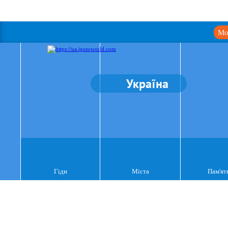
Мо
Україна
Гіди
Міста
Пам'ят