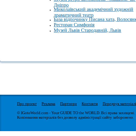
Дніпро
Миколаївський академічний художній
драматичний театр
База відпочинку Писана хата, Волосян
Ресторан Симфонія
Музей Львів Стародавній, Львів
Про проект
Реклама
Партнери
Контакти
Передрук матеріал
© IGotoWorld.com - Your GUIDE TO the WORLD. Всі права захищені.
Копіювання матеріалів без дозволу адміністрації сайту заборонено.