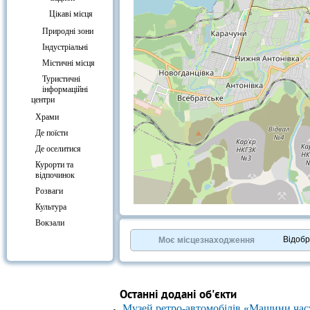
Цікаві місця
Природні зони
Індустріальні
Містичні місця
Туристичні
інформаційні
центри
Храми
Де поїсти
Де оселитися
Курорти та
відпочинок
Розваги
Культура
+
−
Вокзали
⇧
©
OpenStreetMap
contributors.
Відоб
Моє місцезнаходження
»
Останні додані об'єкти
Музей ретро-автомобілів «Машини час