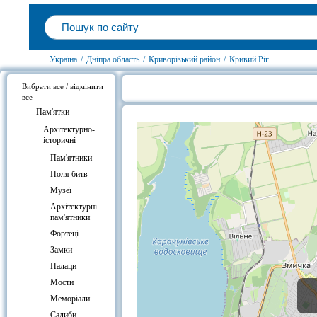
Україна
/
Дніпра область
/
Криворізький район
/
Кривий Ріг
Вибрати все / відмінити
все
Пам'ятник «Танк Т-34», Кривий Рі
Пам'ятки
Архітектурно-
історичні
Пам'ятники
Поля битв
Музеї
Архітектурні
пам'ятники
Фортеці
Замки
Палаци
Мости
Меморіали
Садиби