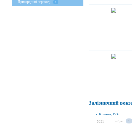
Прикордонні переходи
0
Залізничний вокз
г. Коломыя, P24
я був
1
5051