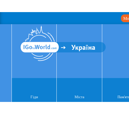
Мо
Україна
Гіди
Міста
Пам'ят