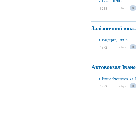
г. Галич, T0903
я був
0
3238
Залізничний вокз
г. Надвирна, T0906
я був
0
4972
Автовокзал Івано
г. Ивано-Франковск, ул. 
я був
0
4752