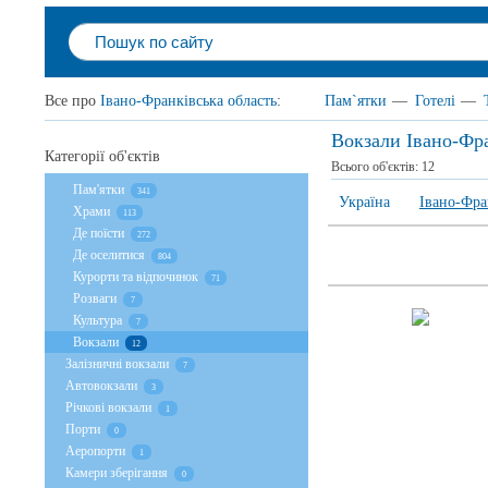
Все про
Івано-Франківська область
:
Пам`ятки
—
Готелі
—
Вокзали Івано-Фра
Категорії об'єктів
Всього об'єктів:
12
Пам'ятки
341
Україна
Івано-Фра
Храми
113
Де поїсти
272
Де оселитися
804
Курорти та відпочинок
71
Розваги
7
Культура
7
Вокзали
12
Залізничні вокзали
7
Автовокзали
3
Річкові вокзали
1
Порти
0
Аеропорти
1
Камери зберігання
0