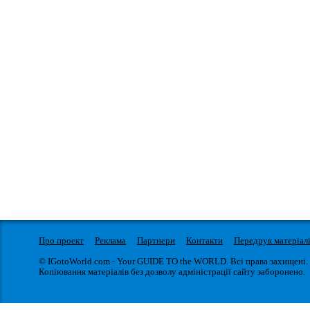
Про проект
Реклама
Партнери
Контакти
Передрук матеріал
© IGotoWorld.com - Your GUIDE TO the WORLD. Всі права захищені.
Копіювання матеріалів без дозволу адміністрації сайту заборонено.