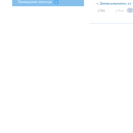
Прикордонні переходи
0
г. Днепродзержинск, ул.
я був
2
2784