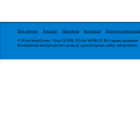
Про проект
Реклама
Партнери
Контакти
Передрук матеріал
© IGotoWorld.com - Your GUIDE TO the WORLD. Всі права захищені.
Копіювання матеріалів без дозволу адміністрації сайту заборонено.