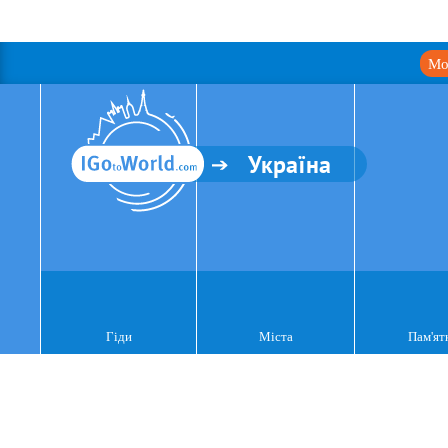
Мо
Україна
Гіди
Міста
Пам'ят