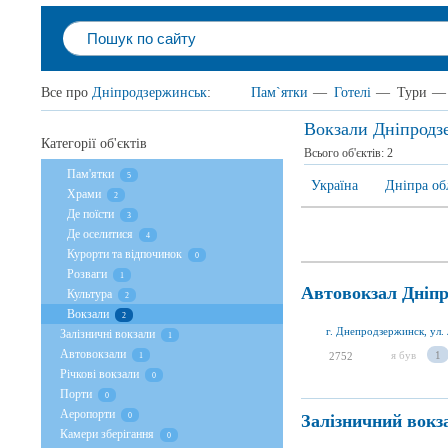
Все про
Дніпродзержинськ
:
Пам`ятки
—
Готелі
—
Тури
—
Вокзали Дніпродз
Категорії об'єктів
Всього об'єктів:
2
Пам'ятки
5
Україна
Дніпра об
Храми
2
Де поїсти
3
Де оселитися
4
Курорти та відпочинок
0
Розваги
1
Автовокзал Дніп
Культура
2
Вокзали
2
г. Днепродзержинск, ул.
Залізничні вокзали
1
Автовокзали
я був
1
2752
1
Річкові вокзали
0
Порти
0
Аеропорти
Залізничний вокз
0
Камери зберігання
0