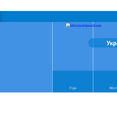
Укр
Гіди
Міст