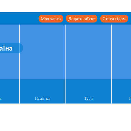
Моя карта
Додати об'єкт
Стати гідом
аїна
а
Пам'ятки
Тури