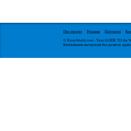
Про проект
Реклама
Партнери
Ко
© IGotoWorld.com - Your GUIDE TO the 
Копіювання матеріалів без дозволу адмін