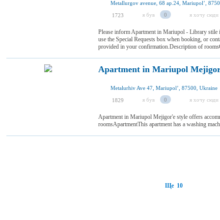
Metallurgov avenue, 68 ap.24, Mariupolʼ, 8750
я був
0
я хочу сюди
1723
Please inform Apartment in Mariupol - Library stile 
use the Special Requests box when booking, or contac
provided in your confirmation.Description of room
Apartment in Mariupol Mejigor'
Metalurhiv Ave 47, Mariupolʼ, 87500, Ukraine
я був
0
я хочу сюди
1829
Apartment in Mariupol Mejigor'e style offers accom
roomsApartmentThis apartment has a washing machine,
Ще 10