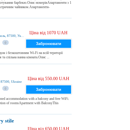
готування барбекю.Опис номерівАпартаменти з 1
ектричним чайником.Апартаменти-
Ціна від 1070 UAH
Flotskaya Street 222, ZHMR Brigantina, Маріуполь, 87500, Україна
0
Забронювати
м і безкоштовним Wi-Fi на всій території
та спільна ванна кімната.Опис ...
Ціна від 550.00 UAH
 87500, Ukraine
0
Забронювати
ioned accommodation with a balcony and free WiFi.
tion of roomsApartment with BalconyThis
 stile
Ціна від 650.00 UAH