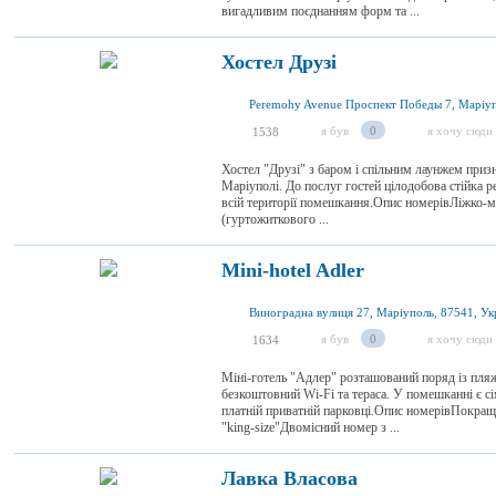
вигадливим поєднанням форм та ...
Хостел Друзі
я був
0
я хочу сюди
1538
Хостел "Друзі" з баром і спільним лаунжем приз
Маріуполі. До послуг гостей цілодобова стійка ре
всій території помешкання.Опис номерівЛіжко-м
(гуртожиткового ...
Mini-hotel Adler
Виноградна вулиця 27, Маріуполь, 87541, Ук
я був
0
я хочу сюди
1634
Міні-готель "Адлер" розташований поряд із пляж
безкоштовний Wi-Fi та тераса. У помешканні є 
платній приватній парковці.Опис номерівПокра
"king-size"Двомісний номер з ...
Лавка Власова