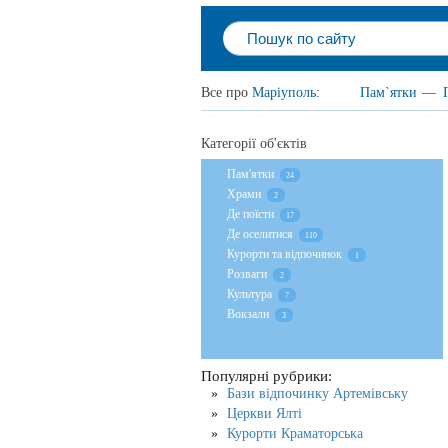
Все про
Маріуполь
:
Пам`ятки
—
Категорії об'єктів
Пам'ятки
24
Храми
2
Де поїсти
17
Де оселитися
110
Курорти та відпочинок
1
Розваги
2
Культура
7
Вокзали
3
Популярні рубрики:
Бази відпочинку Артемівську
Церкви Ялті
Курорти Краматорська