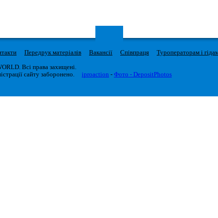
нтакти
Передрук матеріалів
Вакансії
Співпраця
Туроператорам і гіда
WORLD. Всі права захищені.
істрації сайту заборонено.
iproaction
-
Фото - DepositPhotos