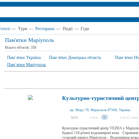
Готелі
—
Тури
—
Ресторани
—
Події
—
Гіди
Пам'ятки Маріуполь
Всього об'єктів:
358
Пам`ятки Україна
Пам`ятки Донецька область
Пам`ятки Но
Пам`ятки Маріуполь
Культурно-туристичний цент
пр. Миру 70, Маріуполь 87500, Україна
я був
0
я хочу сюди
5635
Культурно-туристичний центр VEZHA у Маріуполі
будівлі 110-річної водонапірної вежі. Справжня 
сучасний символ Маріуполя – Водонапірна вежа,