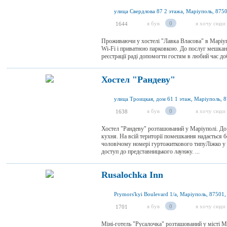
улица Свердлова 87 2 этажа, Маріуполь, 8750
я був
0
я хочу сюди
1644
Проживаючи у хостелі "Лавка Власова" ​​в Маріу
Wi-Fi і приватною парковкою. До послуг мешканц
реєстрації раді допомогти гостям в любий час доб
Хостел "Рандеву"
улица Троицкая, дом 61 1 этаж, Маріуполь, 8
я був
0
я хочу сюди
1638
Хостел "Рандеву" розташований у Маріуполі. До п
кухня. На всій території помешкання надається
чоловічому номері гуртожиткового типуЛіжко у 
доступ до представницького лаунжу. ...
Rusalochka Inn
Prymors'kyi Boulevard 1/а, Маріуполь, 87501,
я був
0
я хочу сюди
1701
Міні-готель "Русалочка" розташований у місті Ма