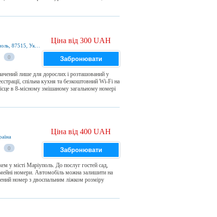
Ціна від 300 UAH
Peremohy Avenue Проспект Победы 7, Маріуполь, 87515, Україна
0
Забронювати
начений лише для дорослих і розташований у
єстрації, спільна кухня та безкоштовний Wi-Fi на
ісце в 8-місному змішаному загальному номері
Ціна від 400 UAH
раїна
0
Забронювати
ем у місті Маріуполь. До послуг гостей сад,
сімейні номери. Автомобіль можна залишити на
щений номер з двоспальним ліжком розміру