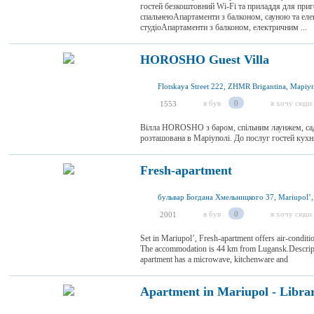
гостей безкоштовний Wi-Fi та приладдя для при
спальнеюАпартаменти з балконом, сауною та ел
студіоАпартаменти з балконом, електричним ...
HOROSHO Guest Villa
я був
0
я хочу сюди
1553
Вілла HOROSHO з баром, спільним лаунжем, садо
розташована в Маріуполі. До послуг гостей кухня 
Fresh-apartment
бульвар Богдана Хмельницкого 37, Mariupolʼ,
я був
0
я хочу сюди
2001
Set in Mariupolʼ, Fresh-apartment offers air-condit
The accommodation is 44 km from Lugansk.Descrip
apartment has a microwave, kitchenware and
Apartment in Mariupol - Library