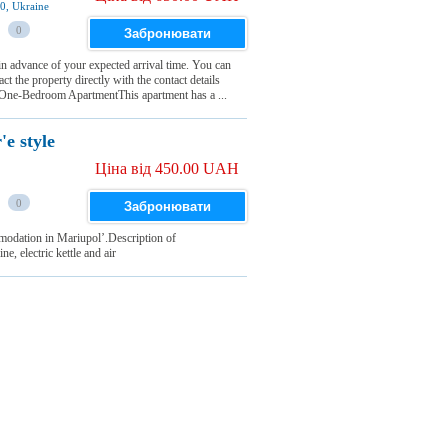
0, Ukraine
0
Забронювати
in advance of your expected arrival time. You can
t the property directly with the contact details
sOne-Bedroom ApartmentThis apartment has a ...
e style
Ціна від 450.00 UAH
0
Забронювати
modation in Mariupol’.Description of
 electric kettle and air