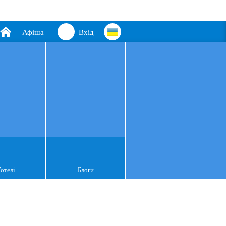
Афіша
Вхід
Готелі
Блоги