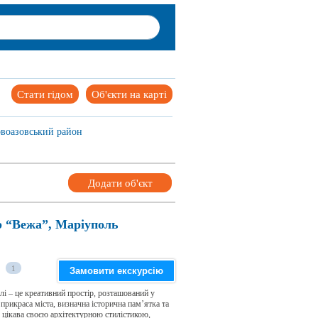
Стати гідом
Об'єкти на карті
воазовський район
Додати об'єкт
р “Вежа”, Маріуполь
1
Замовити екскурсію
 – це креативний простір, розташований у
прикраса міста, визначна історична пам’ятка та
 цікава своєю архітектурною стилістикою,