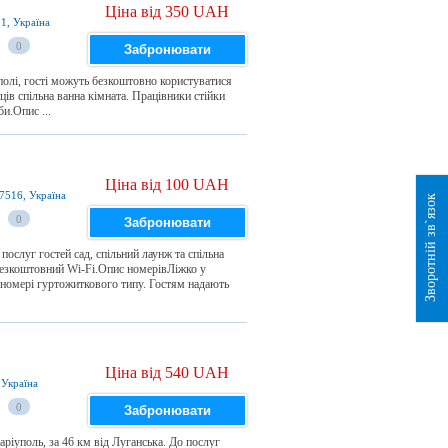
Ціна від 350 UAH
1, Україна
0
Забронювати
полі, гості можуть безкоштовно користуватися
ів спільна ванна кімната. Працівники стійки
и.Опис ...
Ціна від 100 UAH
7516, Україна
Зворотній зв`язок
0
Забронювати
ослуг гостей сад, спільний лаунж та спільна
 безкоштовний Wi-Fi.Опис номерівЛіжко у
номері гуртожиткового типу. Гостям надають
Ціна від 540 UAH
 Україна
0
Забронювати
ріуполь, за 46 км від Луганська. До послуг