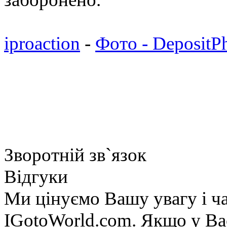
iproaction
-
Фото - DepositP
Зворотній зв`язок
Відгуки
Ми цінуємо Вашу увагу і ча
IGotoWorld.com. Якщо у Вас