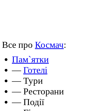
Все про
Космач
:
Пам`ятки
—
Готелі
—
Тури
—
Ресторани
—
Події