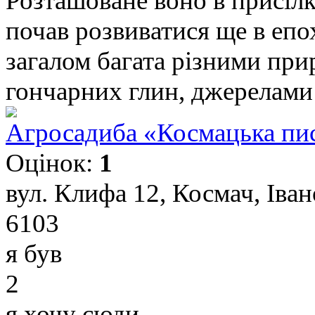
Розташоване воно в присіл
почав розвиватися ще в еп
загалом багата різними при
гончарних глин, джерелами 
Агросадиба «Космацька пи
Оцінок:
1
вул. Клифа 12, Космач, Іва
6103
я був
2
я хочу сюди