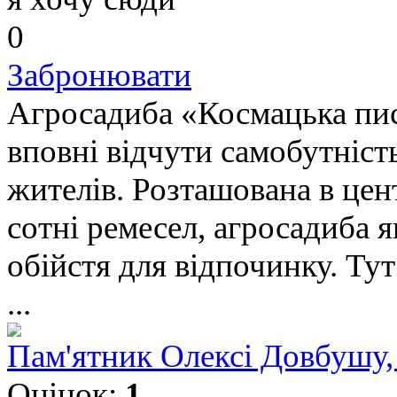
0
Забронювати
Агросадиба «Космацька писа
вповні відчути самобутніст
жителів. Розташована в цен
сотні ремесел, агросадиба 
обійстя для відпочинку. Ту
...
Пам'ятник Олексі Довбушу,
Оцінок:
1