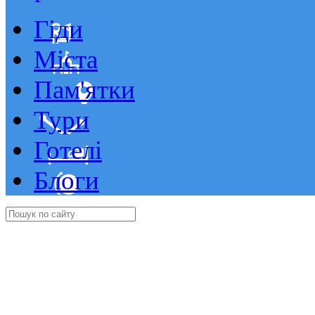
Гіди
Міста
Пам'ятки
Тури
Готелі
Блоги