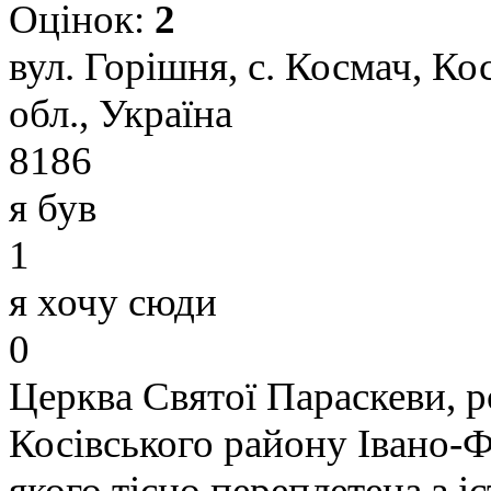
Оцінок:
2
вул. Горішня, с. Космач, Ко
обл., Україна
8186
я був
1
я хочу сюди
0
Церква Святої Параскеви, р
Косівського району Івано-Фр
якого тісно переплетена з і