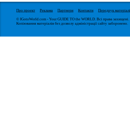
Про проект
Реклама
Партнери
Контакти
Передрук матеріал
© IGotoWorld.com - Your GUIDE TO the WORLD. Всі права захищені.
Копіювання матеріалів без дозволу адміністрації сайту заборонено.