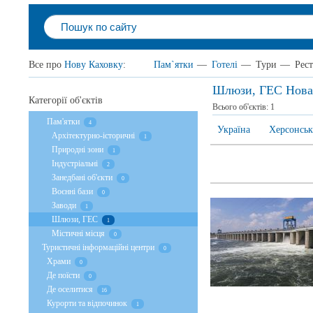
Все про
Нову Каховку
:
Пам`ятки
—
Готелі
—
Тури
—
Рес
Шлюзи, ГЕС Нова
Категорії об'єктів
Всього об'єктів:
1
Пам'ятки
4
Україна
Херсонськ
Архітектурно-історичні
1
Природні зони
1
Індустріальні
2
Занедбані об'єкти
0
Воєнні бази
0
Заводи
1
Шлюзи, ГЕС
1
Містичні місця
0
Туристичні інформаційні центри
0
Храми
0
Де поїсти
0
Де оселитися
16
Курорти та відпочинок
1