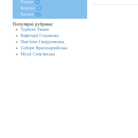
Розваги
0
Культура
0
Вокзали
1
Популярні рубрики:
Турбази Уманя
Кафетерії Стаханова
Пам'ятки Свердловська
Собори Красноармійська
Музеї Слов'янська