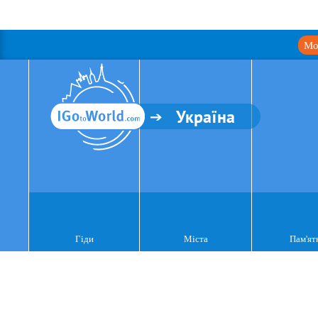
Мо
Україна
Гіди
Міста
Пам'ят