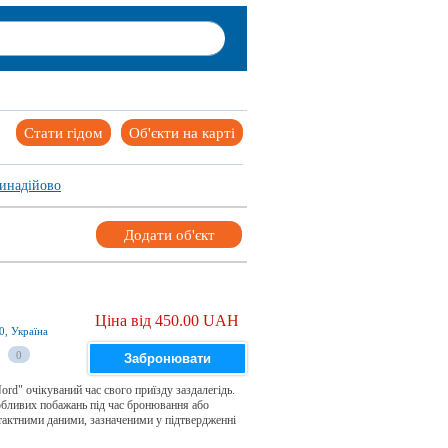
Стати гідом
Об'єкти на карті
инадійово
Додати об'єкт
Ціна від 450.00 UAH
0, Україна
0
Забронювати
Nord" очікуваний час свого приїзду заздалегідь.
обливих побажань під час бронювання або
нтактними даними, зазначеними у підтвердженні