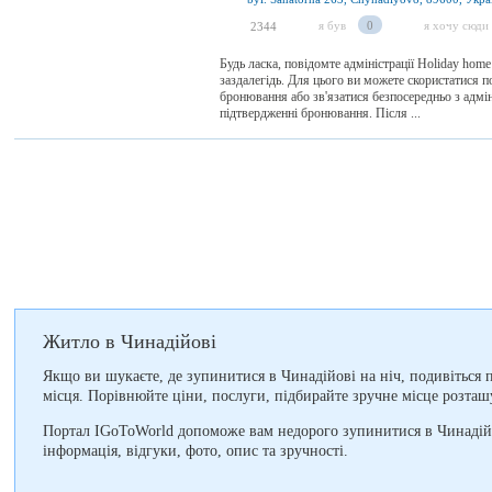
я був
0
я хочу сюди
2344
Будь ласка, повідомте адміністрації Holiday hom
заздалегідь. Для цього ви можете скористатися 
бронювання або зв'язатися безпосередньо з адмі
підтвердженні бронювання. Після ...
Житло в Чинадійові
Якщо ви шукаєте, де зупинитися в Чинадійові на ніч, подивіться пр
місця. Порівнюйте ціни, послуги, підбирайте зручне місце розташ
Портал IGoToWorld допоможе вам недорого зупинитися в Чинадійо
інформація, відгуки, фото, опис та зручності.