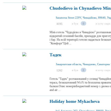
Chudodievo in Chynadievo Min
Sanatorna Street 229V, Чинадійово, 89640, Ук
я був
0
я хочу сюди
4195
Міні-готель "Чудодієво в Чинадієво" розташовани
відкритий сезонний басейн, приладдя для приго
і бар. На всій території готелю надається безк
"Комфорт"Цей ...
Тадек
я був
0
я хочу сюди
1262
Готель "Тадек" розташований у селищі Чинадійов
тераса, безкоштовний Wi-Fi та безплатна приват
балкон.Опис номерівБюджетний номер з двома ок
and air ...
Holiday home Mykacheva
byl. Sanatorna 263, Chynadiyovo, 89600, Укра