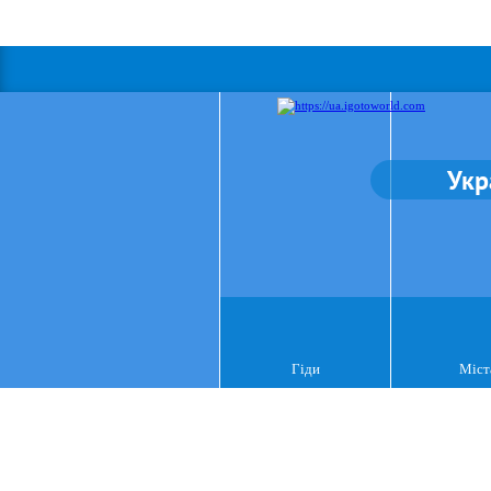
Укр
Гіди
Міст