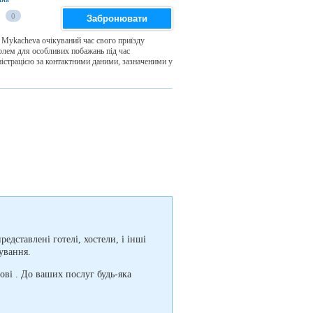
0
Забронювати
e Mykacheva очікуваний час свого приїзду
полем для особливих побажань під час
ністрацією за контактними даними, зазначеними у
едставлені готелі, хостели, і інші
ування.
ві . До ваших послуг будь-яка