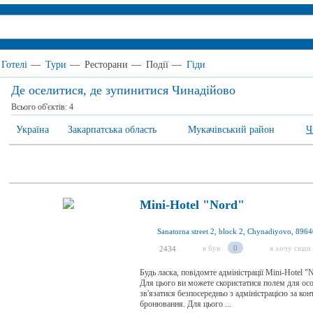
Готелі
—
Тури
—
Ресторани
—
Події
—
Гіди
Де оселитися, де зупинитися Чинадійово
Всього об'єктів:
4
Україна
Закарпатська область
Мукачівський район
Ч
Mini-Hotel "Nord"
Sanatorna street 2, block 2, Chynadiyovo, 8964
я був
0
я хочу сюди
2434
Будь ласка, повідомте адміністрації Mini-Hotel "
Для цього ви можете скористатися полем для ос
зв'язатися безпосередньо з адміністрацією за ко
бронювання. Для цього ...