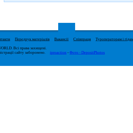
нтакти
Передрук матеріалів
Вакансії
Співпраця
Туроператорам і гіда
WORLD. Всі права захищені.
істрації сайту заборонено.
iproaction
-
Фото - DepositPhotos