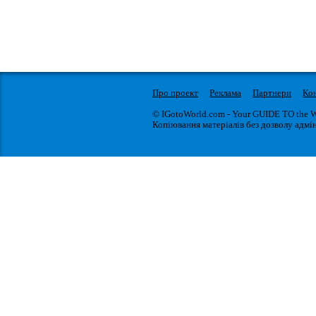
Про проект
Реклама
Партнери
Ко
© IGotoWorld.com - Your GUIDE TO the 
Копіювання матеріалів без дозволу адмін