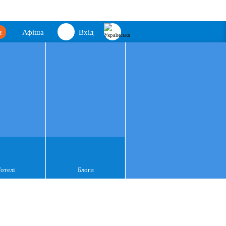
м
Афіша
Вхід
Готелі
Блоги