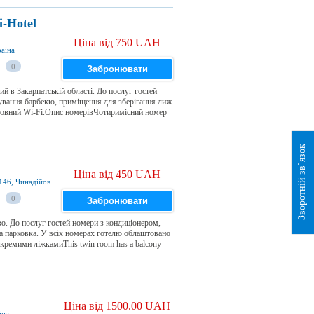
i-Hotel
Ціна від 750 UAH
раїна
0
Забронювати
й в Закарпатській області. До послуг гостей
тування барбекю, приміщення для зберігання лиж
оштовний Wi-Fi.Опис номерівЧотиримісний номер
Зворотній зв`язок
Ціна від 450 UAH
Закарпатская область, Чинадиево, Санаторна 146, Чинадійово, 89640, Україна
0
Забронювати
о. До послуг гостей номери з кондиціонером,
на парковка. У всіх номерах готелю облаштовано
ремими ліжкамиThis twin room has a balcony
Ціна від 1500.00 UAH
їна