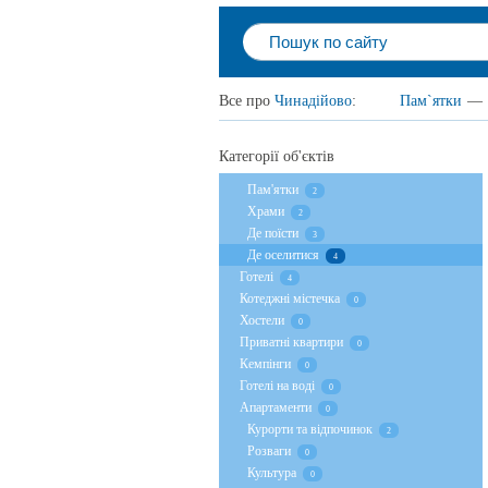
Все про
Чинадійово
:
Пам`ятки
—
Категорії об'єктів
Пам'ятки
2
Храми
2
Де поїсти
3
Де оселитися
4
Готелі
4
Котеджні містечка
0
Хостели
0
Приватні квартири
0
Кемпінги
0
Готелі на воді
0
Апартаменти
0
Курорти та відпочинок
2
Розваги
0
Культура
0