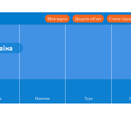
Моя карта
Додати об'єкт
Стати гідо
аїна
а
Пам'ятки
Тури