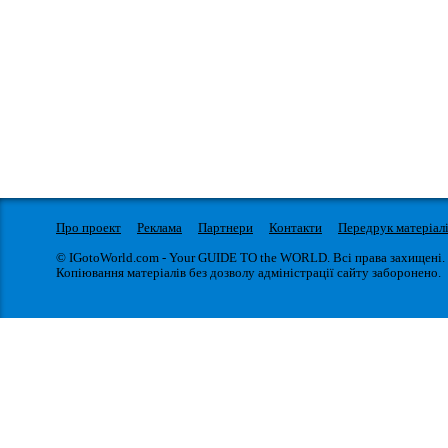
Про проект
Реклама
Партнери
Контакти
Передрук матеріал
© IGotoWorld.com - Your GUIDE TO the WORLD. Всі права захищені.
Копіювання матеріалів без дозволу адміністрації сайту заборонено.