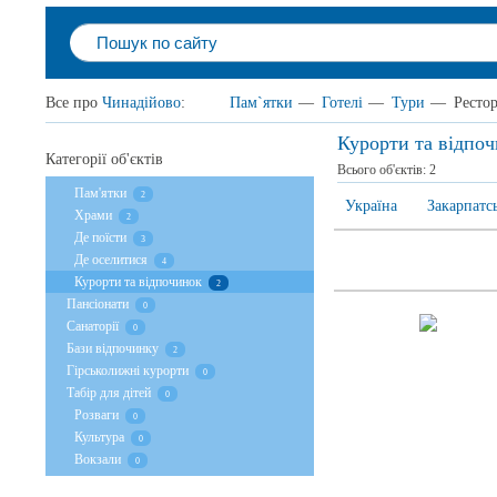
Все про
Чинадійово
:
Пам`ятки
—
Готелі
—
Тури
—
Ресто
Курорти та відпо
Категорії об'єктів
Всього об'єктів:
2
Пам'ятки
2
Україна
Закарпатс
Храми
2
Де поїсти
3
Де оселитися
4
Курорти та відпочинок
2
Пансіонати
0
Санаторії
0
Бази відпочинку
2
Гірськолижні курорти
0
Табір для дітей
0
Розваги
0
Культура
0
Вокзали
0