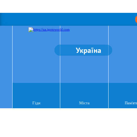
Україна
Гіди
Міста
Пам'ят