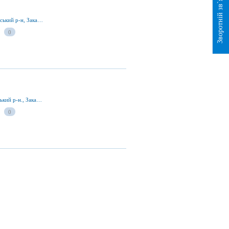
Зворотній зв`язок
вул. Зелена 48, смт Чинадієво 89640, Мукачівський р-н, Закарпатська обл., Україна
0
вул. Духновича 106, смт Чинадієво, Мукачівський р-н., Закарпатська обл., Україна
0