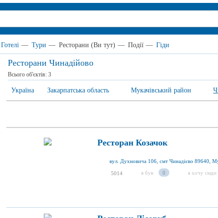
Готелі
—
Тури
—
Ресторани
(Ви тут)
—
Події
—
Гіди
Ресторани Чинадійово
Всього об'єктів:
3
Україна
Закарпатська область
Мукачівський район
Ч
Ресторан Козачок
я був
0
я хочу сюди
5014