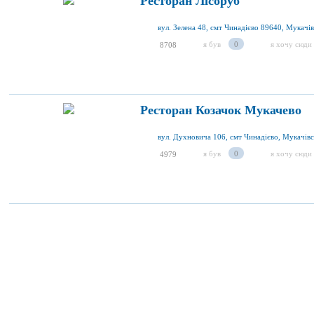
Ресторан Лісоруб
я був
0
я хочу сюди
8708
Ресторан Козачок Мукачево
я був
0
я хочу сюди
4979