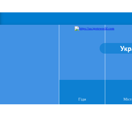
Укр
Гіди
Міст