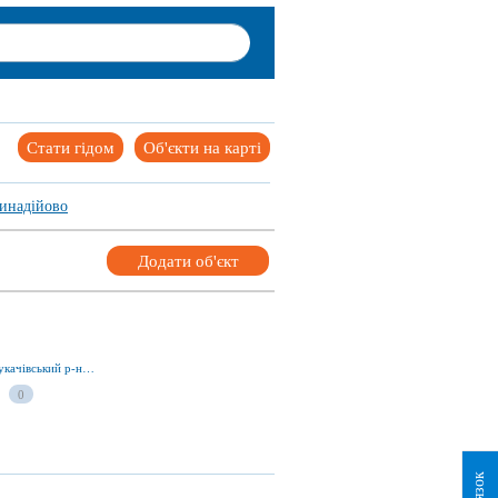
Стати гідом
Об'єкти на карті
инадійово
Додати об'єкт
вул. Духновича 106, смт Чинадієво 89640, Мукачівський р-н, Закарпатська обл., Україна
0