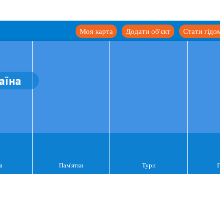
Моя карта
Додати об'єкт
Стати гідо
аїна
а
Пам'ятки
Тури