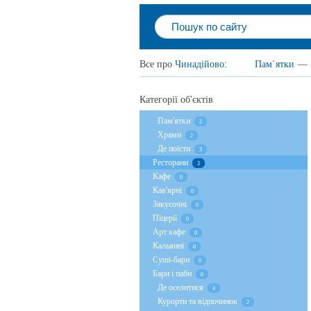
Все про
Чинадійово
:
Пам`ятки
—
Категорії об'єктів
Пам'ятки
2
Храми
2
Де поїсти
3
Ресторани
3
Кафе
0
Кав'ярні
0
Закусочні
0
Піцерії
0
Арт кафе
0
Кальянні
0
Суші-бари
0
Бари і паби
0
Де оселитися
4
Курорти та відпочинок
2