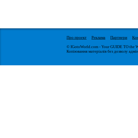
Про проект
Реклама
Партнери
Ко
© IGotoWorld.com - Your GUIDE TO the 
Копіювання матеріалів без дозволу адмін