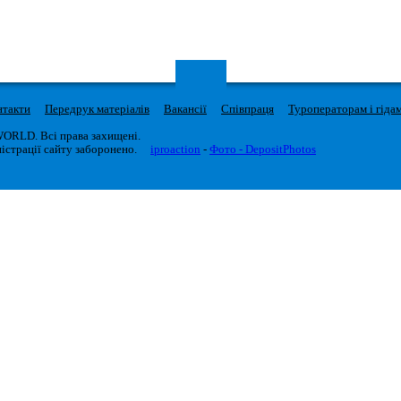
нтакти
Передрук матеріалів
Вакансії
Співпраця
Туроператорам і гіда
WORLD. Всі права захищені.
істрації сайту заборонено.
iproaction
-
Фото - DepositPhotos