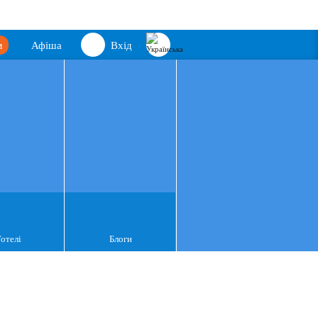
м
Афіша
Вхід
Готелі
Блоги