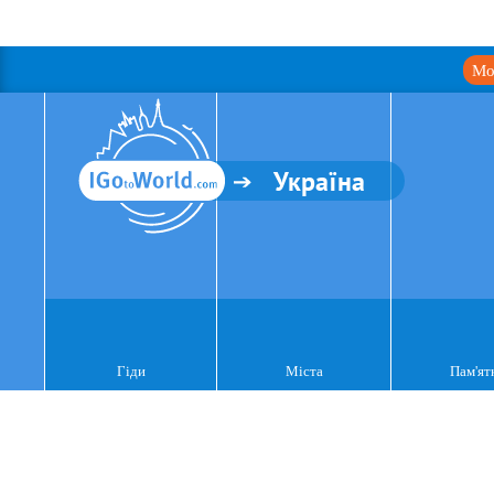
Мо
Україна
Гіди
Міста
Пам'ят