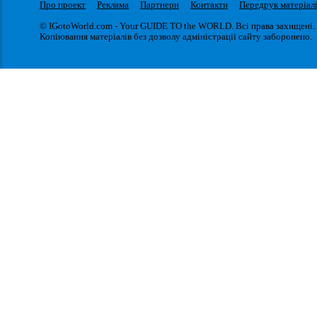
Про проект
Реклама
Партнери
Контакти
Передрук матеріал
© IGotoWorld.com - Your GUIDE TO the WORLD. Всі права захищені.
Копіювання матеріалів без дозволу адміністрації сайту заборонено.