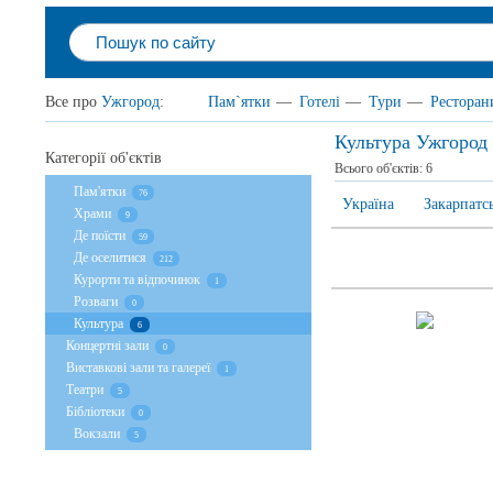
Все про
Ужгород
:
Пам`ятки
—
Готелі
—
Тури
—
Ресторан
Культура Ужгород
Категорії об'єктів
Всього об'єктів:
6
Пам'ятки
76
Україна
Закарпатс
Храми
9
Де поїсти
59
Де оселитися
212
Курорти та відпочинок
1
Розваги
0
Культура
6
Концертні зали
0
Виставкові зали та галереї
1
Театри
5
Бібліотеки
0
Вокзали
5