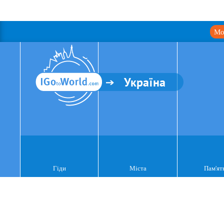
Мо
Україна
Гіди
Міста
Пам'ят