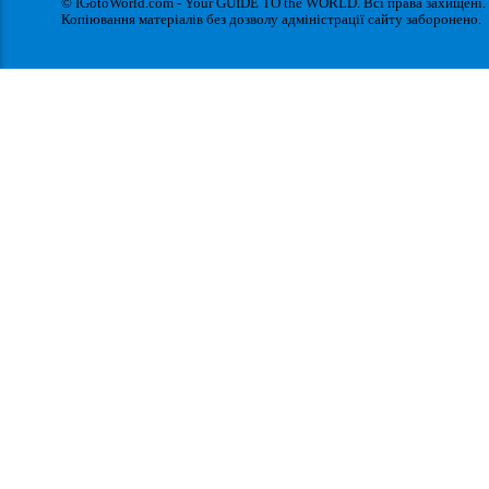
© IGotoWorld.com - Your GUIDE TO the WORLD. Всі права захищені.
Копіювання матеріалів без дозволу адміністрації сайту заборонено.