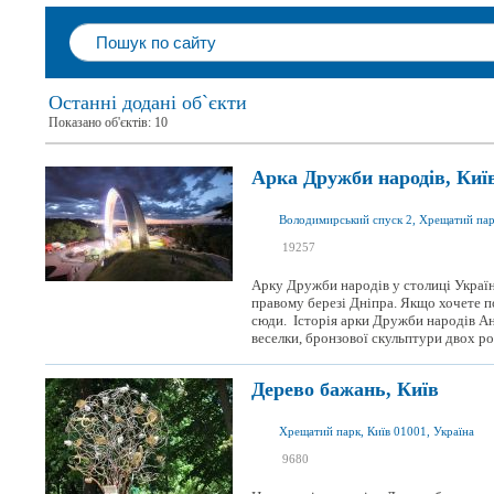
Останні додані об`єкти
Показано об'єктів:
10
Арка Дружби народів, Киї
Володимирський спуск 2, Хрещатий парк
я був
19257
я хочу сюди
Арку Дружби народів у столиці Украї
правому березі Дніпра. Якщо хочете п
сюди. Історія арки Дружби народів Ан
веселки, бронзової скульптури двох роб
Дерево бажань, Київ
Хрещатий парк, Київ 01001, Україна
я був
9680
я хочу сюди