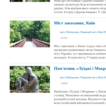
Нова арт-інсталяція «Дерево бажань» у
ажурна скульптура була встановлена 
дерево, біля коріння якого лежить гніз
істоти. Історія «Дерева бажань» У «Дер
Міст закоханих, Київ
шосе Набережне, Парковий міст, Київ 0
я був
36463
я хочу сюди
Міст закоханих у Києві з'єднує між с
пронизане романтикою місце бажають в
всієї України, тут призначають побаче
молодята. Історія мосту У перші роки с
Пам'ятник «Луїджі і Мокр
шосе Набережне, Парковий міст, Київ 0
я був
19888
я хочу сюди
Пам'ятник «Луїджі і Мокрина» у Києві
столиці. Монумент встановлений недал
реальній історії кохання. Відомості п
коли італійський військовополонений с