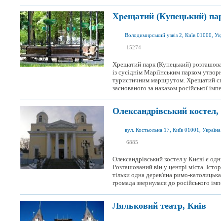
Хрещатий (Купецький) пар
Володимирський узвіз 2, Київ 01000, Ук
я був
15274
я хочу сюди
Хрещатий парк (Купецький) розташован
із сусіднім Маріїнським парком утвор
туристичним маршрутом. Хрещатий сп
заснованого за наказом російської імпе
Олександрівський костел,
вул. Костьольна 17, Київ 01001, Україна
я був
6885
я хочу сюди
Олександрівський костел у Києві є одн
Розташований він у центрі міста. Істор
тільки одна дерев'яна римо-католицька
громада звернулася до російського імпе
Ляльковий театр, Київ