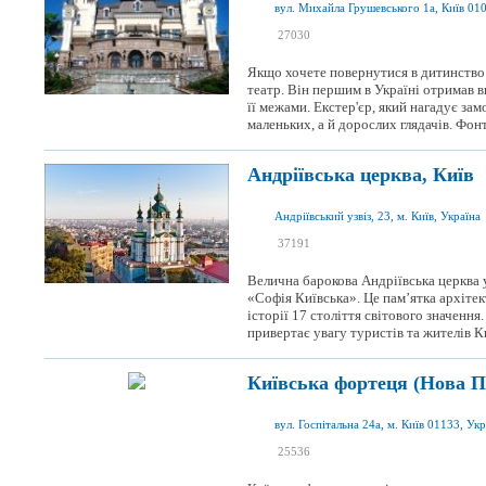
вул. Михайла Грушевського 1а, Київ 010
я був
27030
я хочу сюди
Якщо хочете повернутися в дитинство а
театр. Він першим в Україні отримав ви
її межами. Екстер'єр, який нагадує зам
маленьких, а й дорослих глядачів. Фонта
Андріївська церква, Київ
Андріївський узвіз, 23, м. Київ, Україна
я був
37191
я хочу сюди
Велична барокова Андріївська церква 
«Софія Київська». Це пам’ятка архіте
історії 17 століття світового значення
привертає увагу туристів та жителів Ки
Київська фортеця (Нова П
вул. Госпітальна 24а, м. Київ 01133, Укр
я був
25536
я хочу сюди