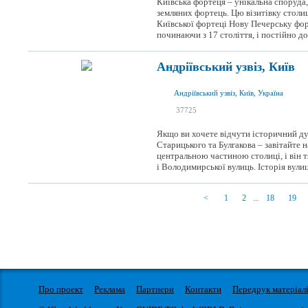
Київська фортеця – унікальна споруда, 
земляних фортець. Цю візитівку столи
Київської фортеці Нову Печерську фор
починаючи з 17 століття, і постійно д
Андріївський узвіз, Київ
Андріївський узвіз, Київ, Україна
я був
37725
я хочу сюди
Якщо ви хочете відчути історичний дух
Старицького та Булгакова – завітайте на
центральною частиною столиці, і він 
і Володимирської вулиць. Історія вулиц
1
2
18
19
...
Про проект
Реклама
Партнери
Контакти
Передрук матеріал