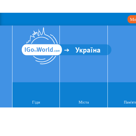
Мо
Україна
Гіди
Міста
Пам'ят