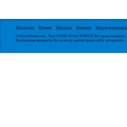
Про проект
Реклама
Партнери
Контакти
Передрук матеріал
© IGotoWorld.com - Your GUIDE TO the WORLD. Всі права захищені.
Копіювання матеріалів без дозволу адміністрації сайту заборонено.