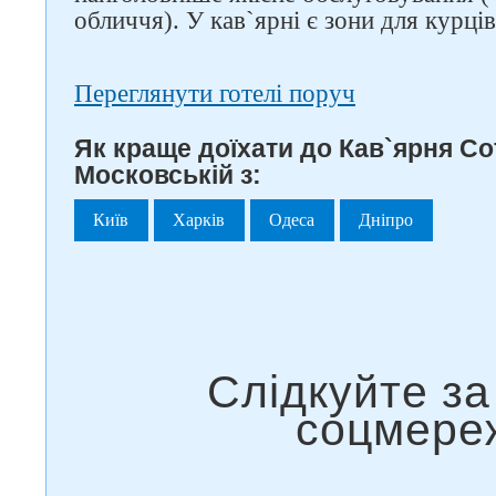
обличчя). У кав`ярні є зони для курців
Переглянути готелі поруч
Як краще доїхати до Кав`ярня Cof
Московській з:
Київ
Харків
Одеса
Дніпро