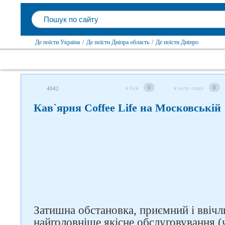
Де поїсти Україна
/
Де поїсти Дніпра область
/
Де поїсти Дніпро
0
0
я був
я хочу сюди
4042
Кав`ярня Coffee Life на Московській
Слідкуйте за нами в
соцмережах
Затишна обстановка, приємний і ввічл
найголовніше якісне обслуговування (ч