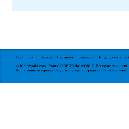
Про проект
Реклама
Партнери
Контакти
Передрук матеріал
© IGotoWorld.com - Your GUIDE TO the WORLD. Всі права захищені.
Копіювання матеріалів без дозволу адміністрації сайту заборонено.