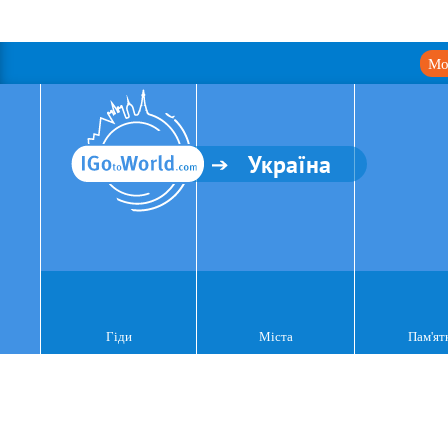
Мо
Україна
Гіди
Міста
Пам'ят