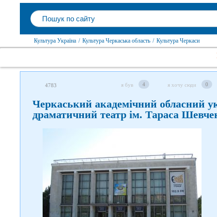
Культура Україна
/
Культура Черкаська область
/
Культура Черкаси
4
0
я був
я хочу сюди
4783
Черкаський академічний обласний у
драматичний театр ім. Тараса Шевче
Слідкуйте за нами в
соцмережах