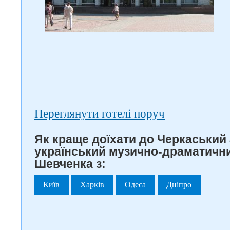
Переглянути готелі поруч
Як краще доїхати до Черкаський
український музично-драматичний
Шевченка з:
Київ
Харків
Одеса
Дніпро