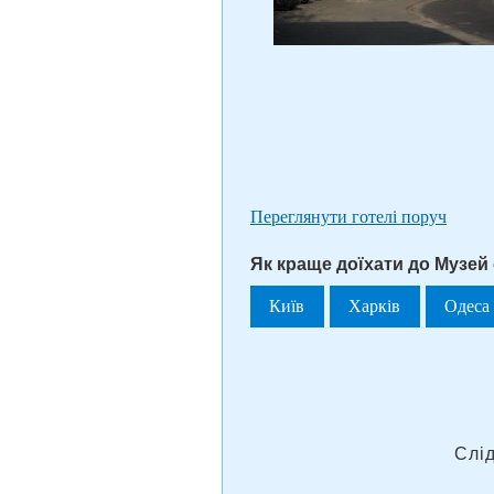
Переглянути готелі поруч
Як краще доїхати до Музей
Київ
Харків
Одеса
Слі