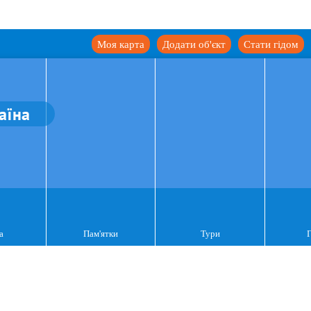
Моя карта
Додати об'єкт
Стати гідом
аїна
а
Пам'ятки
Тури