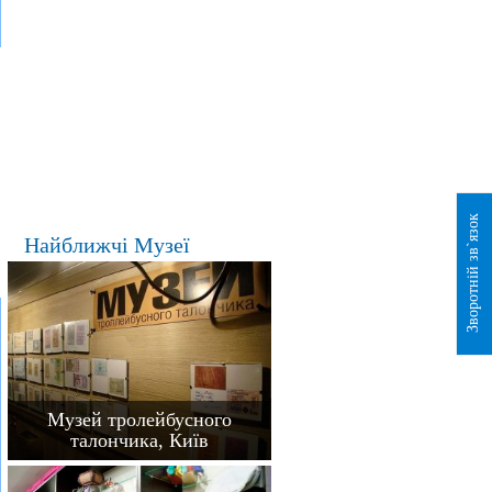
Зворотній зв`язок
Найближчі Музеї
Музей тролейбусного
талончика, Київ