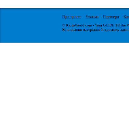
Про проект
Реклама
Партнери
Ко
© IGotoWorld.com - Your GUIDE TO the 
Копіювання матеріалів без дозволу адмін