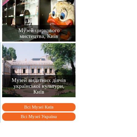
Музей циркового
мистецтва, Київ
Музей видатних діячів
української культури,
Київ
Всі Музеї Київ
Всі Музеї Україна