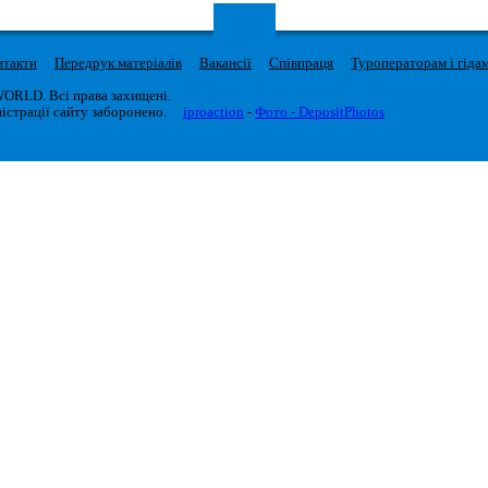
нтакти
Передрук матеріалів
Вакансії
Співпраця
Туроператорам і гіда
WORLD. Всі права захищені.
істрації сайту заборонено.
iproaction
-
Фото - DepositPhotos