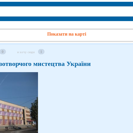
Показати на карті
0
1
я хочу сюди
зотворчого мистецтва України