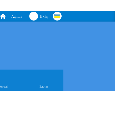
Афіша
Вхід
Готелі
Блоги