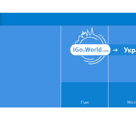
Укр
Гіди
Міст