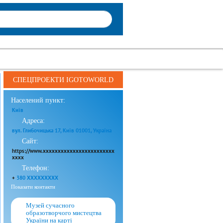
СПЕЦПРОЕКТИ IGOTOWORLD
Населений пункт:
Київ
Адреса:
вул. Глибочицька 17, Київ 01001, Україна
Сайт:
https://www.xxxxxxxxxxxxxxxxxxxxxxxx
xxxx
Телефон:
+
380 XXXXXXXXX
Показати контакти
Музей сучасного
образотворчого мистецтва
України на карті