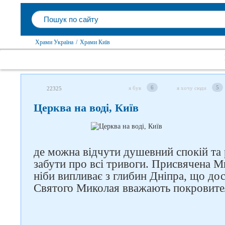
Храми Україна
/
Храми Київ
6
5
я був
я хочу сюди
22325
Церква на воді, Київ
де можна відчути душевний спокій та р
забути про всі тривоги. Присвячена 
ніби випливає з глибин Дніпра, що до
Святого Миколая вважають покровител