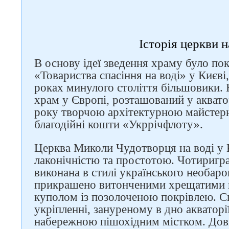
Історія церкви н
В основу ідеї зведення храму було по
«Товариства спасіння на воді» у Києві
роках минулого століття більшовики. 
храм у Європі, розташований у аквато
року творчою архітектурною майстер
благодійні кошти «Укррічфлоту».
Церква Миколи Чудотворця на воді у 
лаконічністю та простотою. Чотиригр
виконана в стилі українського необар
прикрашено витонченими хрещатими 
куполом із позолоченою покрівлею. С
укріпленні, зануреному в дно акваторії
набережною пішохідним містком. Дов