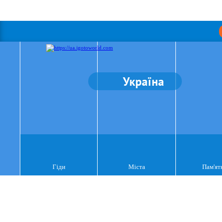
Україна
Гіди
Міста
Пам'ят