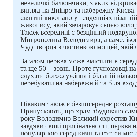
невеличкі балкончики, з яких відкри
вигляд на Дніпро та набережну Києва
Слідкуйте за нами в
святині виконано у тенденціях візанті
соцмережах
живопису, який зачаровує своєю коло
Також всередині є безцінний подарун
Митрополита Володимира, а саме: іко
Чудотворця з частинкою мощей, якій б
Загалом церква може вмістити в серед
та ще 50 – зовні. Проте гучномовці н
слухати богослужіння і більшій кільк
перебувати на набережній та біля вход
Цікавим також є безпосереднє розташу
Припускають, що храм збудовано саме 
року Володимир Великий охрестив Ки
завдяки своїй оригінальності, церква 
популярною серед киян та гостей міста