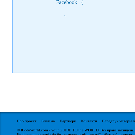
Facebook
(
)
Про проект
Реклама
Партнери
Контакти
Передрук матеріал
© IGotoWorld.com - Your GUIDE TO the WORLD. Всі права захищені.
Копіювання матеріалів без дозволу адміністрації сайту заборонено.