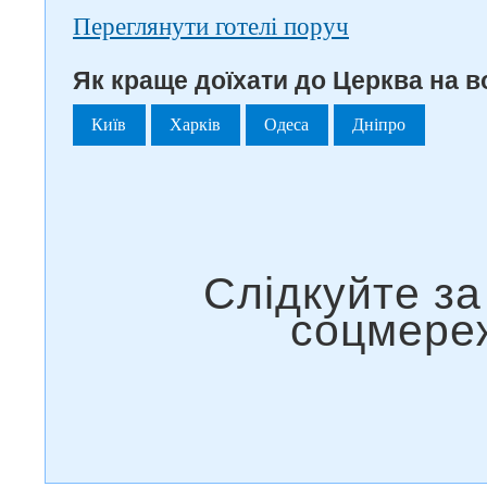
Переглянути готелі поруч
Як краще доїхати до Церква на во
Київ
Харків
Одеса
Дніпро