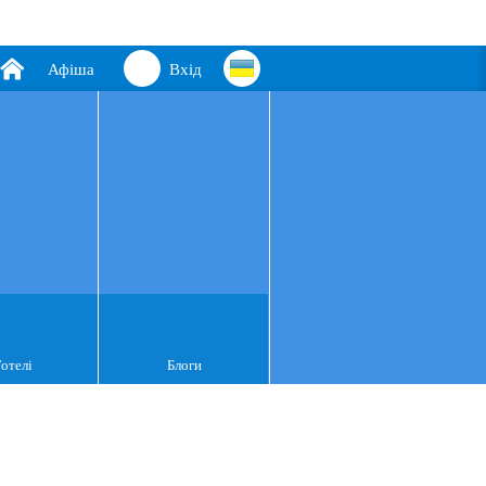
Афіша
Вхід
Готелі
Блоги