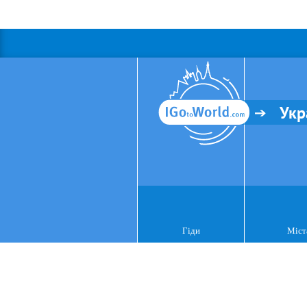
Укр
Гіди
Міст