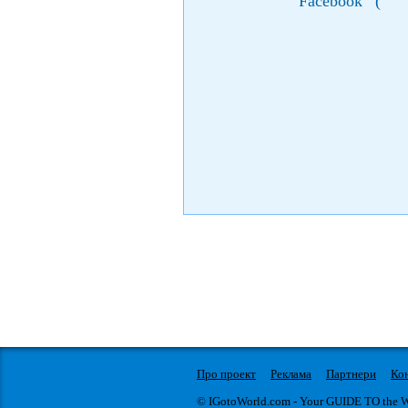
Facebook
(
Про проект
Реклама
Партнери
Ко
© IGotoWorld.com - Your GUIDE TO the 