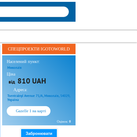
СПЕЦПРОЕКТИ IGOTOWORLD
Населений пункт:
Миколаїв
Ціна
810 UAH
від
Адреса:
Tsentralnyi Avenue 71/A, Миколаїв, 54029,
Україна
Gazelle 1 на карті
Оцінок:
0
Забронювати