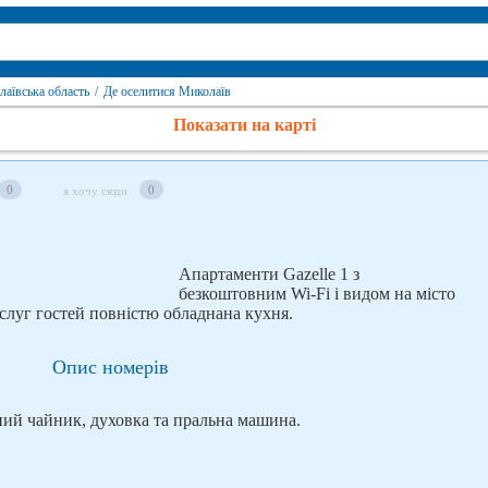
лаївська область
/
Де оселитися Миколаїв
Показати на карті
0
0
я хочу сюди
Апартаменти Gazelle 1 з
безкоштовним Wi-Fi і видом на місто
слуг гостей повністю обладнана кухня.
Опис номерів
ний чайник, духовка та пральна машина.