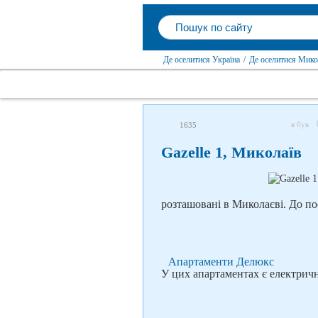
Де оселитися Україна
/
Де оселитися Мико
я був
1635
Gazelle 1, Миколаїв
розташовані в Миколаєві. До по
Апартаменти Делюкс
У цих апартаментах є електрич