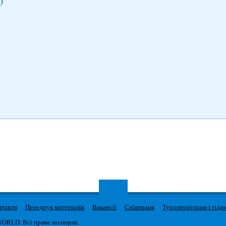
)
нтакти
Передрук матеріалів
Вакансії
Співпраця
Туроператорам і гіда
WORLD. Всі права захищені.