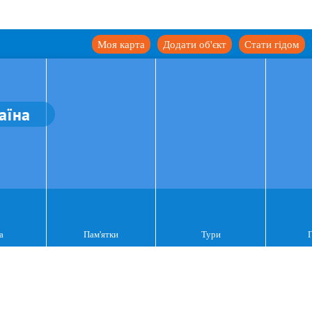
Моя карта
Додати об'єкт
Стати гідом
аїна
а
Пам'ятки
Тури