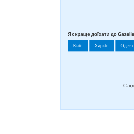
Як краще доїхати до Gazelle 
Київ
Харків
Одеса
Слі