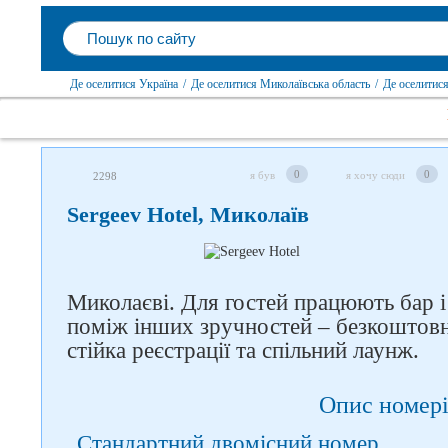
Де оселитися Україна
/
Де оселитися Миколаївська область
/
Де оселитис
0
0
я був
я хочу сюди
2298
Sergeev Hotel, Миколаїв
Миколаєві. Для гостей працюють бар і
Слідкуйте за нами в
поміж інших зручностей – безкоштовн
соцмережах
стійка реєстрації та спільний лаунж.
Опис номері
Стандартний двомісний номер