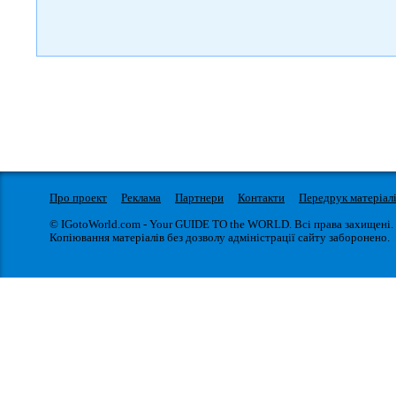
Про проект
Реклама
Партнери
Контакти
Передрук матеріал
© IGotoWorld.com - Your GUIDE TO the WORLD. Всі права захищені.
Копіювання матеріалів без дозволу адміністрації сайту заборонено.