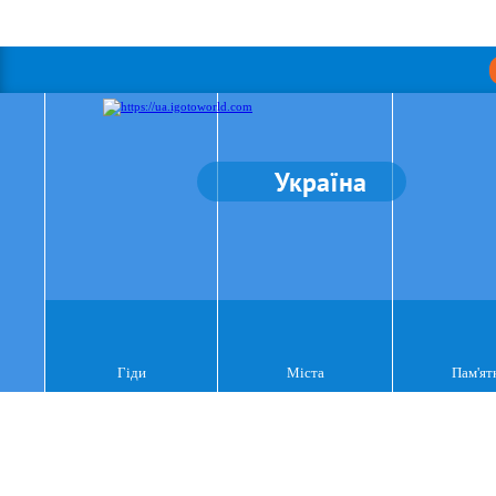
Україна
Гіди
Міста
Пам'ят