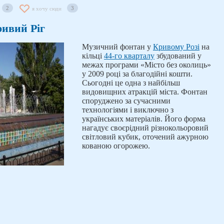
2
3
я хочу сюди
ивий Ріг
Музичний фонтан у
Кривому Розі
на
кільці
44-го кварталу
збудований у
межах програми «Місто без околиць»
у 2009 році за благодійні кошти.
Сьогодні це одна з найбільш
видовищних атракцій міста. Фонтан
споруджено за сучасними
технологіями і виключно з
українських матеріалів. Його форма
нагадує своєрідний різнокольоровий
світловий кубик, оточений ажурною
кованою огорожею.