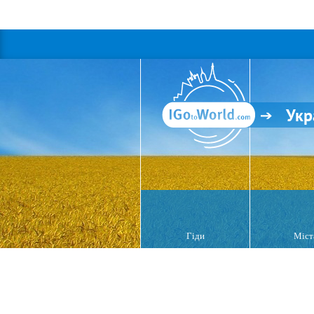
Укр
Гіди
Міст