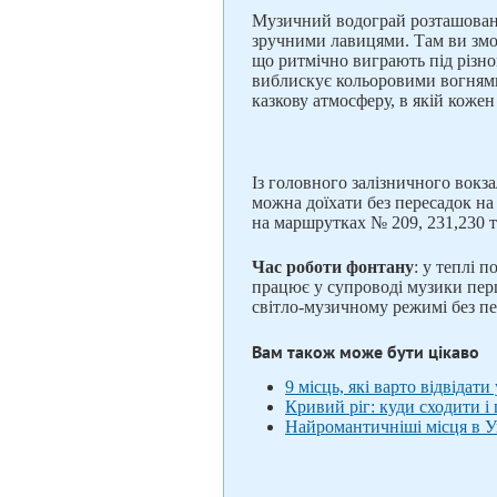
Музичний водограй розташовани
зручними лавицями. Там ви змо
що ритмічно виграють під різно
виблискує кольоровими вогнями
казкову атмосферу, в якій коже
Із головного залізничного вокз
можна доїхати без пересадок на
на маршрутках № 209, 231,230 т
Час роботи фонтану
: у теплі п
працює у супроводі музики перш
світло-музичному режимі без пе
Вам також може бути цікаво
9 місць, які варто відвідат
Кривий ріг: куди сходити і
Найромантичніші місця в У