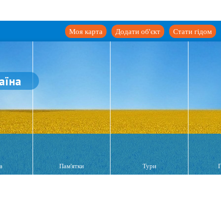
Моя карта
Додати об'єкт
Стати гідом
аїна
а
Пам'ятки
Тури