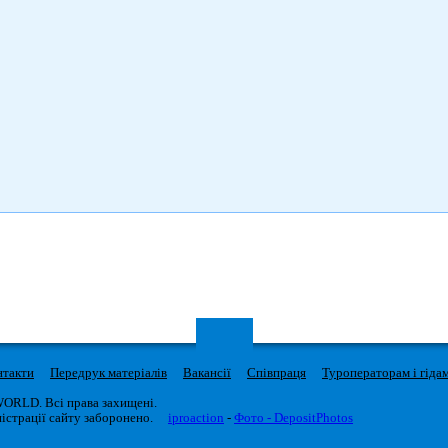
нтакти
Передрук матеріалів
Вакансії
Співпраця
Туроператорам і гіда
WORLD. Всі права захищені.
істрації сайту заборонено.
iproaction
-
Фото - DepositPhotos