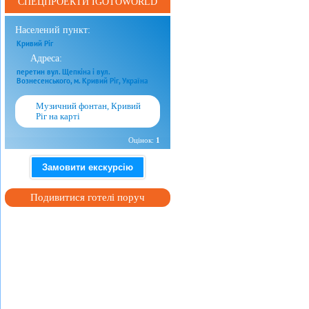
СПЕЦПРОЕКТИ IGOTOWORLD
Населений пункт:
Кривий Ріг
Адреса:
перетин вул. Щепкіна і вул.
Вознесенського, м. Кривий Ріг, Україна
Музичний фонтан, Кривий
Ріг на карті
Оцінок:
1
Замовити екскурсію
Подивитися готелі поруч