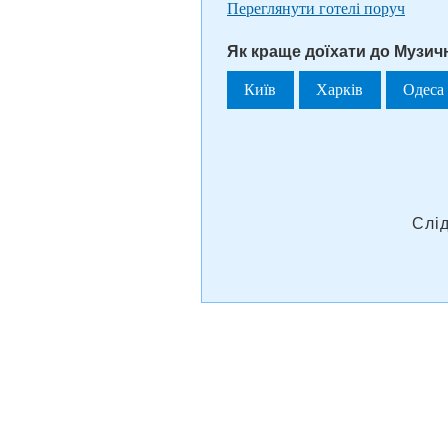
Переглянути готелі поруч
Як краще доїхати до Музич
Київ
Харків
Одеса
Слі