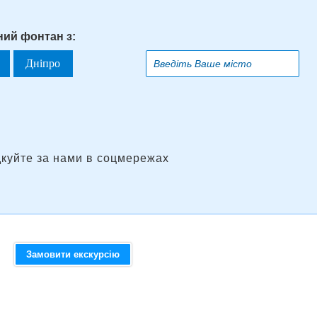
ний фонтан з:
Дніпро
дкуйте за нами в соцмережах
Замовити екскурсію