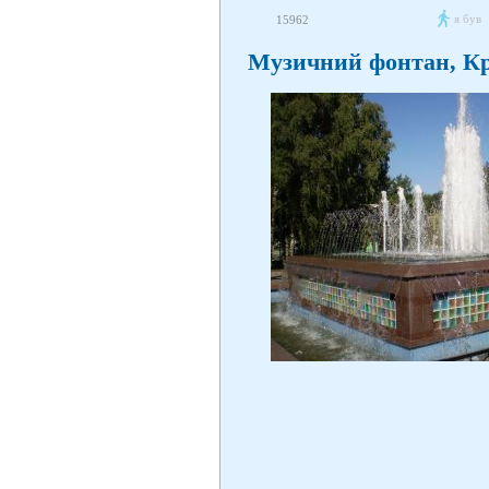
я був
15962
Музичний фонтан, Кр