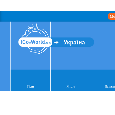
Мо
Україна
Гіди
Міста
Пам'ят