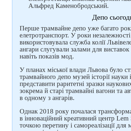
Альфред Каменобродський.
Депо сьогод
Перше трамвайне депо уже багато рок
елетротранспорт. У роки незалежності
використовувала служба колії Львівел
ангари слугували залами для виставок 
навіть показів мод.
У планах міської влади Львова було ст
трамвайного депо музей історії науки 
представити раритетні зразки наукових
зокрема й старі трамвайні вагони та а
в одному з ангарів.
Однак 2018 року почалася трансформа
в інноваційний креативний центр Lem S
точкою перетину і самореалізації для 