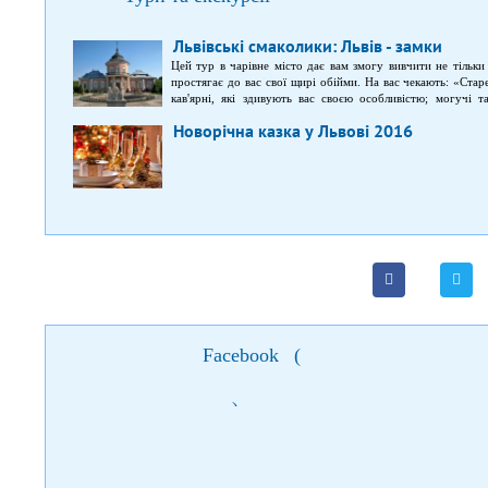
Львівські смаколики: Львів - замки
Цей тур в чарівне місто дає вам змогу вивчити не тільки
простягає до вас свої щирі обійми. На вас чекають: «Ста
кав'ярні, які здивують вас своєю особливістю; могучі та
зануритесь в таємниці цього міста; та багато чого іншого.
Новорічна казка у Львові 2016
Facebook
(
)