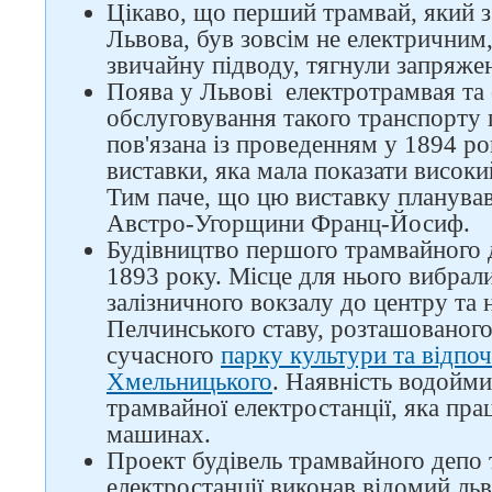
Цікаво, що перший трамвай, який з
Львова, був зовсім не електричним,
звичайну підводу, тягнули запряжен
Поява у Львові електротрамвая та
обслуговування такого транспорту
пов'язана із проведенням у 1894 ро
Слідкуйте за нами в
виставки, яка мала показати високи
соцмережах
Тим паче, що цю виставку планував
Австро-Угорщини Франц-Йосиф.
Будівництво першого трамвайного 
1893 року. Місце для нього вибрали
залізничного вокзалу до центру та 
Пелчинського ставу, розташованого 
сучасного
парку культури та відпоч
Хмельницького
. Наявність водойм
трамвайної електростанції, яка пр
машинах.
Проект будівель трамвайного депо 
електростанції виконав відомий льв