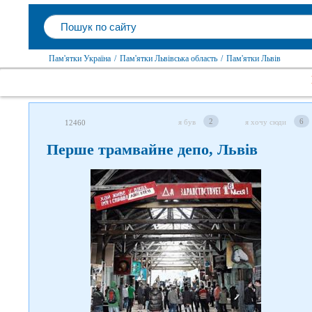
Пам'ятки Україна
/
Пам'ятки Львівська область
/
Пам'ятки Львів
2
6
я був
я хочу сюди
12460
Перше трамвайне депо, Львів