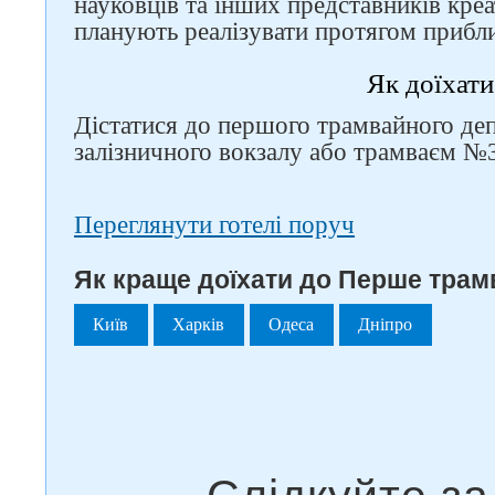
науковців та інших представників кре
планують реалізувати протягом прибли
Як доїхати
Дістатися до першого трамвайного де
залізничного вокзалу або трамваєм №3
Переглянути готелі поруч
Як краще доїхати до Перше трам
Київ
Харків
Одеса
Дніпро