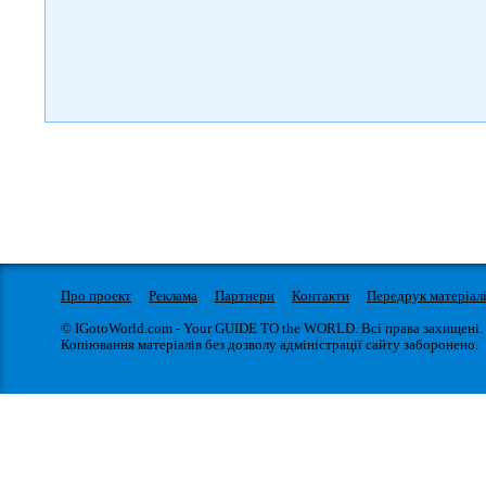
Про проект
Реклама
Партнери
Контакти
Передрук матеріал
© IGotoWorld.com - Your GUIDE TO the WORLD. Всі права захищені.
Копіювання матеріалів без дозволу адміністрації сайту заборонено.