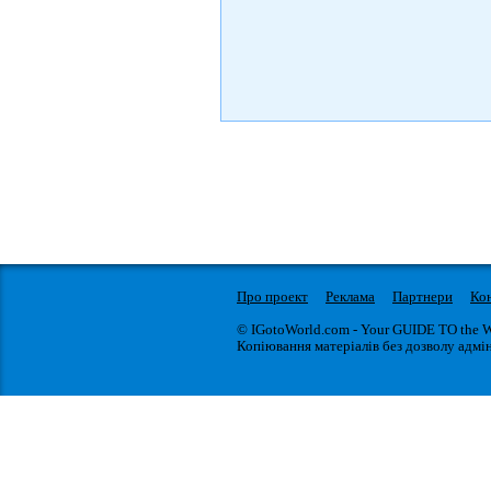
Про проект
Реклама
Партнери
Ко
© IGotoWorld.com - Your GUIDE TO the 
Копіювання матеріалів без дозволу адмін