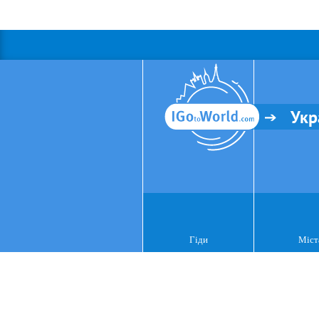
Укр
Гіди
Міст