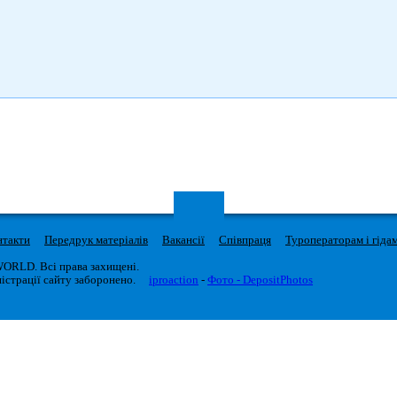
нтакти
Передрук матеріалів
Вакансії
Співпраця
Туроператорам і гіда
WORLD. Всі права захищені.
істрації сайту заборонено.
iproaction
-
Фото - DepositPhotos