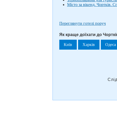
Місто за вікенд. Чортків. 
Переглянути готелі поруч
Як краще доїхати до Чорткі
Київ
Харків
Одеса
Слі