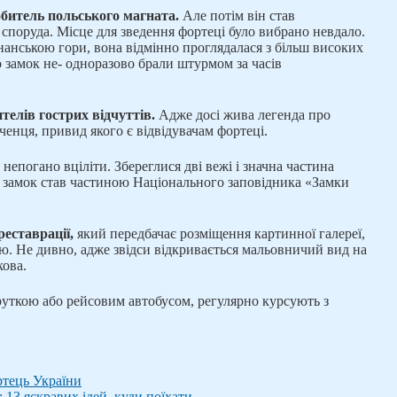
обитель польського магната.
Але потім він став
споруда. Місце для зведення фортеці було вибрано невдало.
анською гори, вона відмінно проглядалася з більш високих
о замок не- одноразово брали штурмом за часів
елів гострих відчуттів.
Адже досі жива легенда про
ченця, привид якого є відвідувачам фортеці.
епогано вціліти. Збереглися дві вежі і значна частина
і замок став частиною Національного заповідника «Замки
реставрації,
який передбачає розміщення картинної галереї,
елю. Не дивно, адже звідси відкривається мальовничий вид на
кова.
руткою або рейсовим автобусом, регулярно курсують з
ртець України
 13 яскравих ідей, куди поїхати