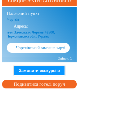
СПЕЦПРОЕКТИ IGOTOWORLD
Населений пункт:
Чортків
Адреса:
вул. Замкова, м. Чортків 48500,
Тернопільська обл., Україна
Чортківський замок на карті
Оцінок:
1
Замовити екскурсію
Подивитися готелі поруч