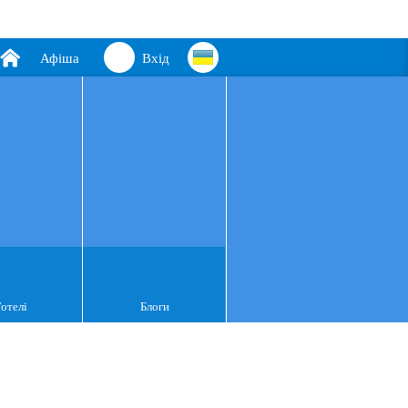
Афіша
Вхід
Готелі
Блоги