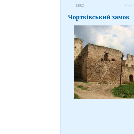
я був
12925
Чортківський замок