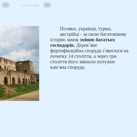
14
10
я хочу сюди
Поляки, українці, турки,
австрійці - за свою багатовікову
історію замок
змінив багатьох
господарів.
Дерев`яне
фортифікаційна споруда з`явилося на
початку 14 століття, а через три
століття його змінило потужне
кам`яна споруда.