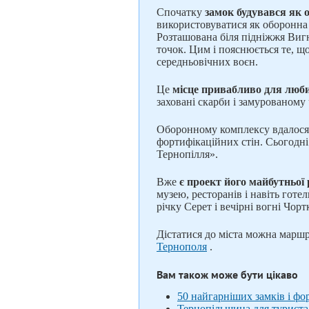
Спочатку
замок будувався як 
використовуватися як оборонна 
Розташована біля підніжжя Вигн
точок. Цим і пояснюється те, щ
середньовічних воєн.
Це
місце привабливо для любит
заховані скарби і замурованому 
Оборонному комплексу вдалося н
фортифікаційних стін. Сьогодн
Тернопілля».
Вже
є проект його майбутньої 
музею, ресторанів і навіть гот
річку Серет і вечірні вогні Чорт
Дістатися до міста можна марш
Тернополя
.
Вам також може бути цікаво
50 найгарніших замків і фо
Тернопільщина для туриста: