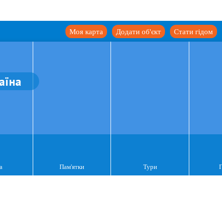
Моя карта
Додати об'єкт
Стати гідом
аїна
а
Пам'ятки
Тури