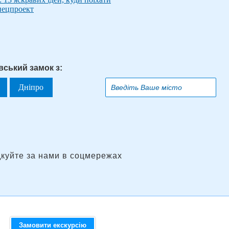
Спецпроект
вський замок з:
Дніпро
дкуйте за нами в соцмережах
Замовити екскурсію