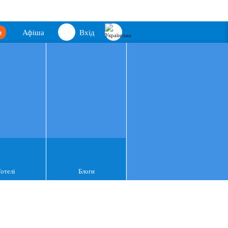
м
Афіша
Вхід
Готелі
Блоги