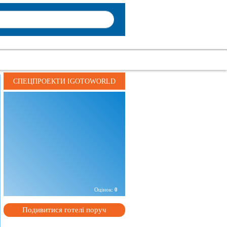
СПЕЦПРОЕКТИ IGOTOWORLD
Адреса:
пр. Карла Маркса 88, м. Дніпропетровськ,
Україна
Телефон:
+
38 XXXXXXXXXXX
+
38 XXXXXXXXXXX
Оцінок:
0
Подивитися готелі поруч