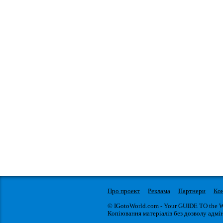
Про проект
Реклама
Партнери
Ко
© IGotoWorld.com - Your GUIDE TO the 
Копіювання матеріалів без дозволу адмін