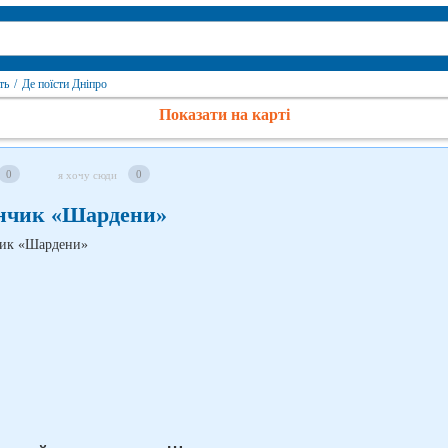
ть
/
Де поїсти Дніпро
Показати на карті
0
0
я хочу сюди
анчик «Шардени»