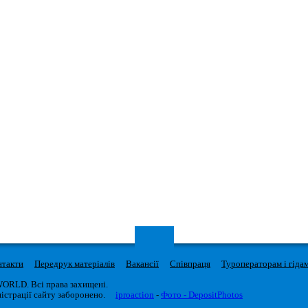
нтакти
Передрук матеріалів
Вакансії
Співпраця
Туроператорам і гіда
WORLD. Всі права захищені.
істрації сайту заборонено.
iproaction
-
Фото - DepositPhotos