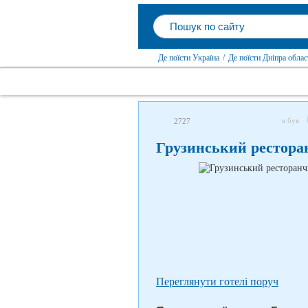
Де поїсти Україна
/
Де поїсти Дніпра облас
я був
2727
Грузинський рестор
Переглянути готелі поруч