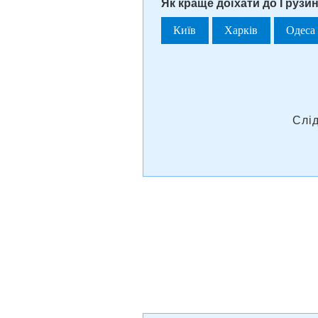
Як краще доїхати до Грузи
Київ
Харків
Одеса
Слі