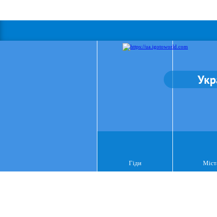
Укр
Гіди
Міст