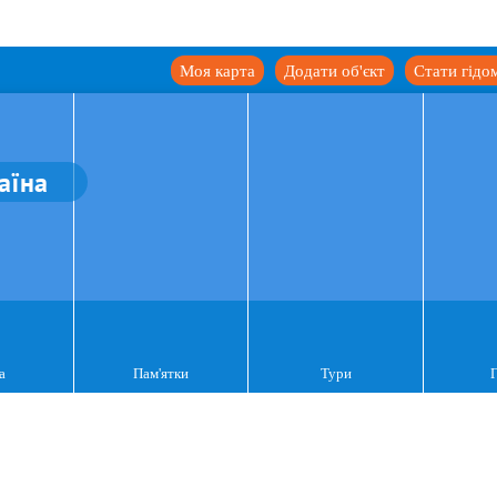
Моя карта
Додати об'єкт
Стати гідо
аїна
а
Пам'ятки
Тури