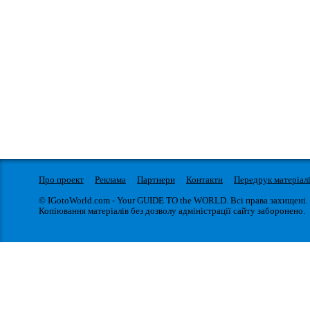
Про проект
Реклама
Партнери
Контакти
Передрук матеріал
© IGotoWorld.com - Your GUIDE TO the WORLD. Всі права захищені.
Копіювання матеріалів без дозволу адміністрації сайту заборонено.