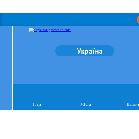
Україна
Гіди
Міста
Пам'ят