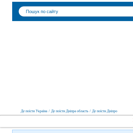
Слідкуйте за нами в соцмережах
Де поїсти Україна
/
Де поїсти Дніпра область
/
Де поїсти Дніпро