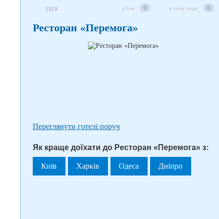
0
0
я був
я хочу сюди
1513
Ресторан «Перемога»
Переглянути готелі поруч
Як краще доїхати до Ресторан «Перемога» з:
Київ
Харків
Одеса
Дніпро