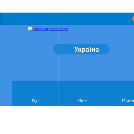
Україна
Гіди
Міста
Пам'ят