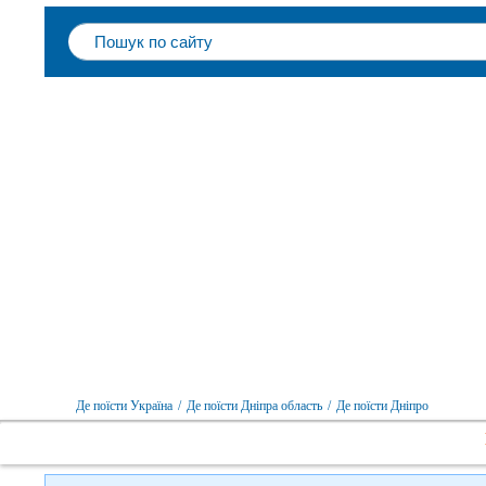
Слідкуйте за нами в соцмережах
Де поїсти Україна
/
Де поїсти Дніпра область
/
Де поїсти Дніпро