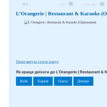
0
0
я був
я хочу сюди
4079
L’Orangerie | Restaurant & Karaoke (
Переглянути готелі поруч
Як краще доїхати до L’Orangerie | Restaurant & 
Київ
Харків
Одеса
Дніпро