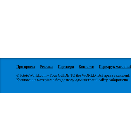
Про проект
Реклама
Партнери
Контакти
Передрук матеріал
© IGotoWorld.com - Your GUIDE TO the WORLD. Всі права захищені.
Копіювання матеріалів без дозволу адміністрації сайту заборонено.