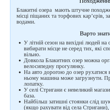
Походженн
Блакитні озера мають штучне походж
місці піщаних та торфових кар’єрів, 
водами.
Варто знат
У літній сезон на вихідні людей на
вибирати місце не серед тих, які сп
вільно.
Довкола Блакитних озер можна орг
велосипедну прогулянку.
На авто дорогою до озер рухатися 
ньому машина може загрузнути. Пр
лопатку.
У селі Стригани є невеликий магази
база.
Найбільш затишні стоянки слід шук
(якщо рахувати від села Стригани),