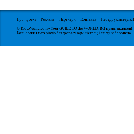
Про проект
Реклама
Партнери
Контакти
Передрук матеріал
© IGotoWorld.com - Your GUIDE TO the WORLD. Всі права захищені.
Копіювання матеріалів без дозволу адміністрації сайту заборонено.