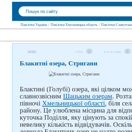
Пам'ятки Україна
/
Пам'ятки Хмельницька область
/
Пам'ятки Славутськ
1
2
я був
я хочу сюди
34392
Блакитні озера, Стригани
Блактині (Голубі) озера, які цілком м
славнозвісним
Шацьким озерам
. Розт
півночі
Хмельницької області
, біля се
району. Це улюблена місцина для від
куточка Поділля, яку цінують за спок
невелику кількість відвідувачів. Оскі
довкола Блакитних озер не надто роз