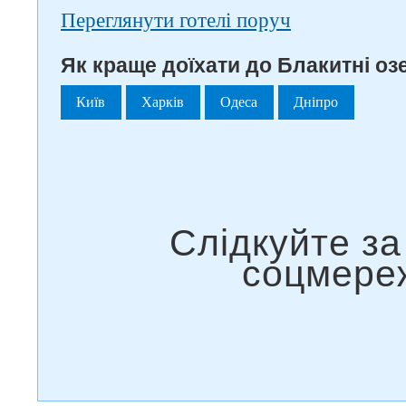
Переглянути готелі поруч
Як краще доїхати до Блакитні озе
Київ
Харків
Одеса
Дніпро