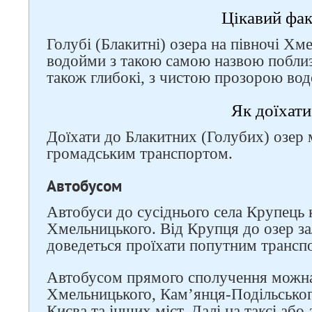
Цікавий фа
Голубі (Блакитні) озера на півночі Хм
водойми з такою самою назвою поблиз
також глибокі, з чистою прозорою во
Як доїхати
Доїхати до Блакитних (Голубих) озер 
громадським транспортом.
Автобусом
Автобуси до сусіднього села Крупець 
Хмельницького. Від Крупця до озер за
доведеться проїхати попутним трансп
Автобусом прямого сполучення можна 
Хмельницького, Кам’янця-Подільськог
Києва та інших міст. Далі на таксі аб