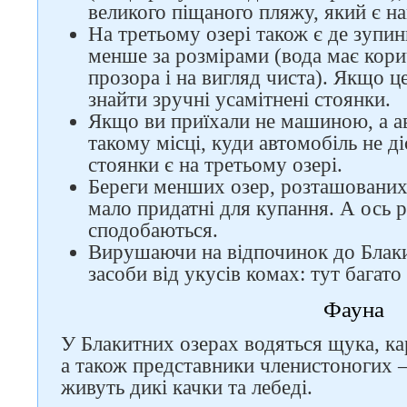
великого піщаного пляжу, який є н
На третьому озері також є де зупи
менше за розмірами (вода має кори
прозора і на вигляд чиста). Якщо ц
Слідкуйте за нами в
знайти зручні усамітнені стоянки.
соцмережах
Якщо ви приїхали не машиною, а а
такому місці, куди автомобіль не ді
стоянки є на третьому озері.
Береги менших озер, розташованих 
мало придатні для купання. А ось р
сподобаються.
Вирушаючи на відпочинок до Блаки
засоби від укусів комах: тут багато 
Фауна
У Блакитних озерах водяться щука, кар
а також представники членистоногих 
живуть дикі качки та лебеді.