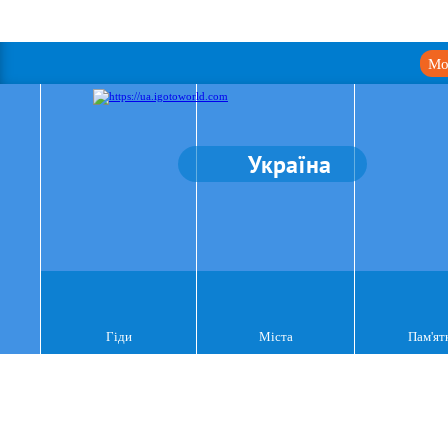
Мо
Україна
Гіди
Міста
Пам'ят