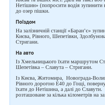
Нетішин» (попросити водія зупинити в
до озер пішки.
Поїздом
На залізничній станції «Баран’є» зупи
Києва, Рівного, Шепетівки, Здолбунова
Стригани.
На авто
Із Хмельницького їхати маршрутом Ст
Шепетівка – Славута – Стригани.
Із Києва, Житомира, Новограда-Волин
Рівного дорогою Е40 до Гощі, повернут
їхати до Нетішина, а далі до Славути
розташоване за кілька кілометрів на за