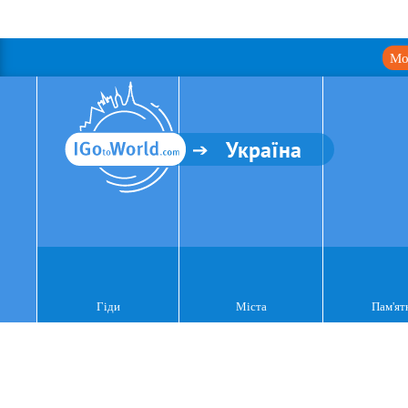
Мо
Україна
Гіди
Міста
Пам'ят