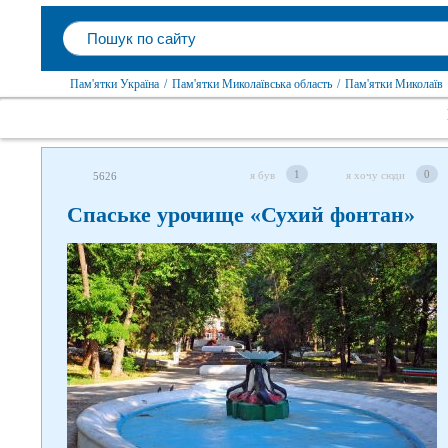
Пам'ятки Україна
/
Пам'ятки Миколаївська область
/
Пам'ятки Миколаїв
1
0
я був
я хочу сюди
5626
Спаське урочище «Сухий фонтан»
Слідкуйте за нами в соцмережах