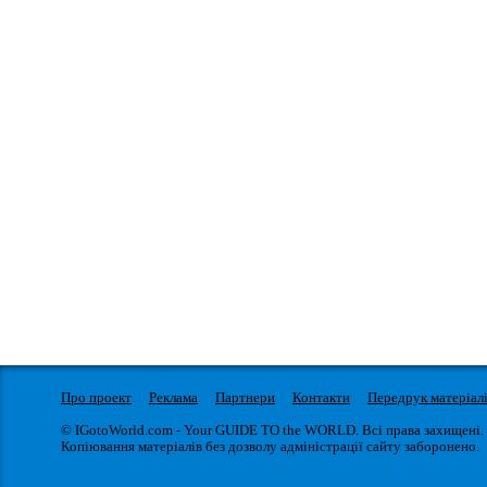
Про проект
Реклама
Партнери
Контакти
Передрук матеріал
© IGotoWorld.com - Your GUIDE TO the WORLD. Всі права захищені.
Копіювання матеріалів без дозволу адміністрації сайту заборонено.