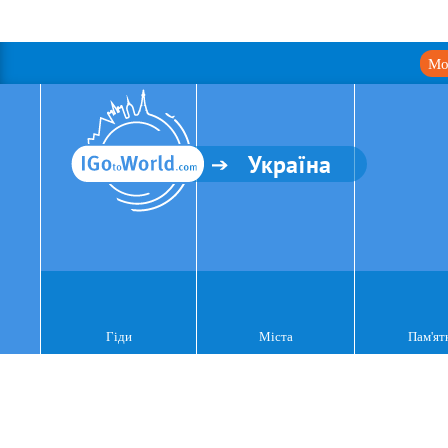
Мо
Україна
Гіди
Міста
Пам'ят