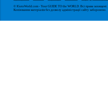
© IGotoWorld.com - Your GUIDE TO the WORLD. Всі права захищені.
Копіювання матеріалів без дозволу адміністрації сайту заборонено.