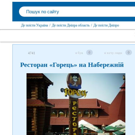
Де поїсти Україна
/
Де поїсти Дніпра область
/
Де поїсти Дніпро
0
0
я був
я хочу сюди
4741
Ресторан «Горець» на Набережній
Слідкуйте за нами в соцмережах