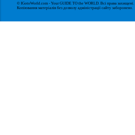
© IGotoWorld.com - Your GUIDE TO the WORLD. Всі права захищені.
Копіювання матеріалів без дозволу адміністрації сайту заборонено.