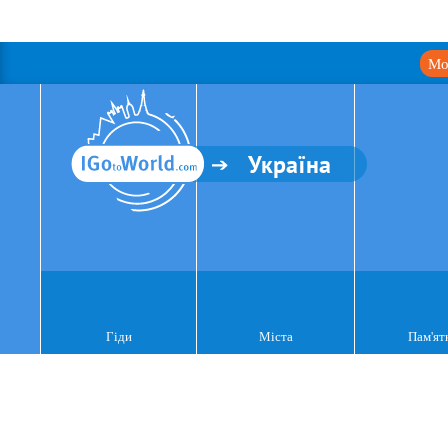
Мо
Україна
Гіди
Міста
Пам'ят