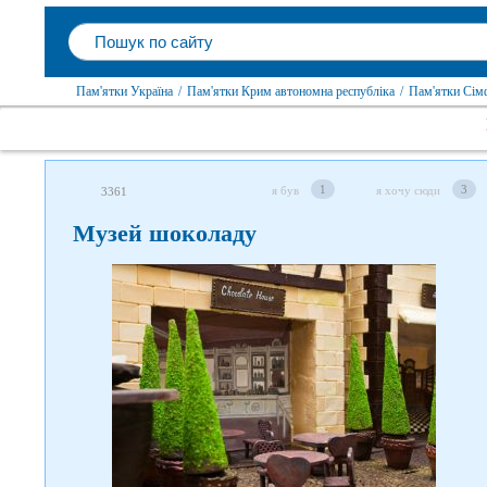
Пам'ятки Україна
/
Пам'ятки Крим автономна республіка
/
Пам'ятки Сім
1
3
я був
я хочу сюди
3361
Музей шоколаду
Слідкуйте за нами в соцмережах