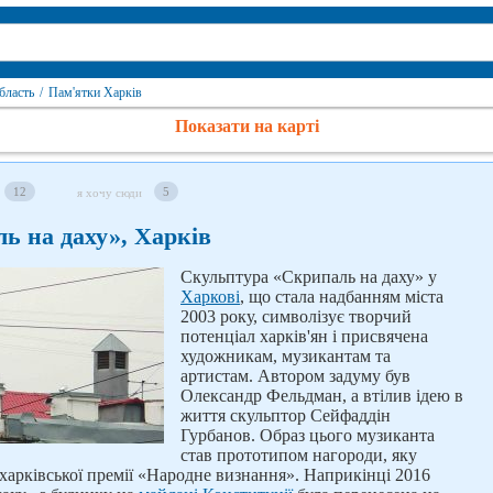
бласть
/
Пам'ятки Харків
Показати на карті
12
5
я хочу сюди
ь на даху», Харків
Скульптура «Скрипаль на даху» у
Харкові
, що стала надбанням міста
2003 року, символізує творчий
потенціал харків'ян і присвячена
художникам, музикантам та
артистам. Автором задуму був
Олександр Фельдман, а втілив ідею в
життя скульптор Сейфаддін
Гурбанов. Образ цього музиканта
став прототипом нагороди, яку
арківської премії «Народне визнання». Наприкінці 2016