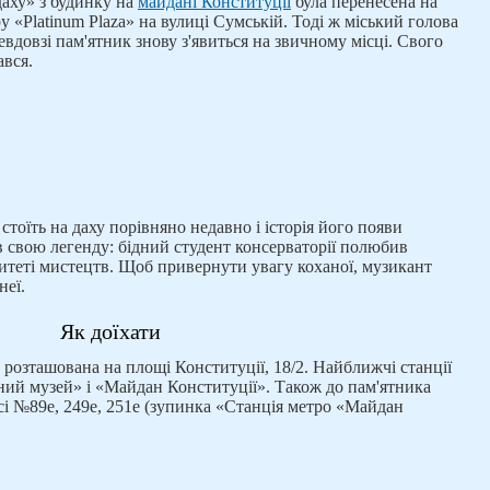
даху» з будинку на
майдані Конституції
була перенесена на
ру «Platinum Plaza» на вулиці Сумській. Тоді ж міський голова
вдовзі пам'ятник знову з'явиться на звичному місці. Свого
ався.
тоїть на даху порівняно недавно і історія його появи
в свою легенду: бідний студент консерваторії полюбив
рситеті мистецтв. Щоб привернути увагу коханої, музикант
неї.
Як доїхати
розташована на площі Конституції, 18/2. Найближчі станції
чний музей» і «Майдан Конституції». Також до пам'ятника
і №89е, 249е, 251е (зупинка «Станція метро «Майдан