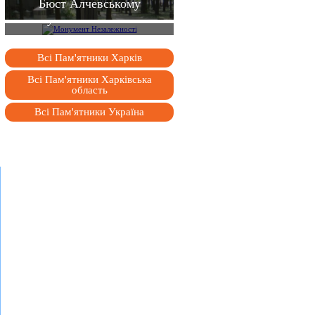
Бюст Алчевському
Монумент Незалежності
Всі Пам'ятники Харків
Всі Пам'ятники Харківська
область
Всі Пам'ятники Україна