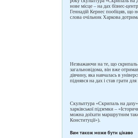
року скульптура «Скрипаль на 
нове місце – на дах бізнес-цент
Геннадій Кернес пообіцяв, що не
слова очільник Харкова дотрим
Незважаючи на те, що скрипаль с
загальновідома, він вже отрима
дівчину, яка навчалась в уніве
піднявся на дах і став грати для 
Скульптура «Скрипаль на даху» 
харківської підземки – «Істори
можна доїхати маршрутним такс
Конституції»).
Вам також може бути цікаво