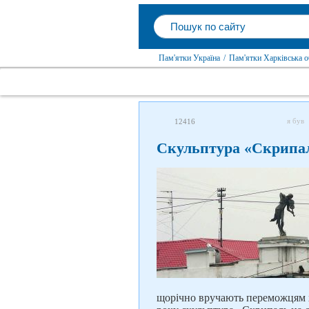
Пам'ятки Україна
/
Пам'ятки Харківська о
я був
12416
Скульптура «Скрипал
щорічно вручають переможцям х