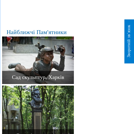
Зворотній зв`язок
Найближчі Пам'ятники
Сад скульптур, Харків