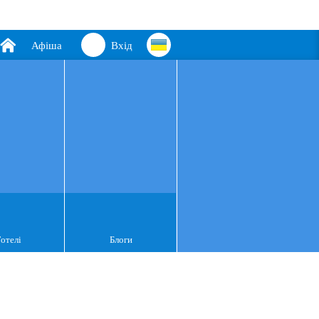
Афіша
Вхід
Готелі
Блоги