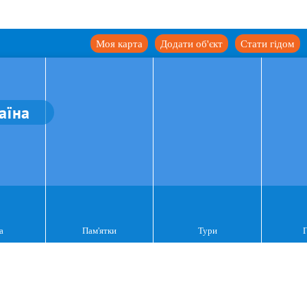
Моя карта
Додати об'єкт
Стати гідом
аїна
а
Пам'ятки
Тури