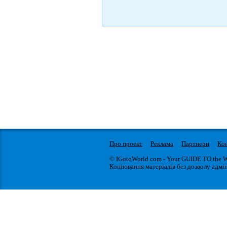
Про проект
Реклама
Партнери
Ко
© IGotoWorld.com - Your GUIDE TO the 
Копіювання матеріалів без дозволу адмін