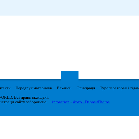
нтакти
Передрук матеріалів
Вакансії
Співпраця
Туроператорам і гіда
WORLD. Всі права захищені.
істрації сайту заборонено.
iproaction
-
Фото - DepositPhotos