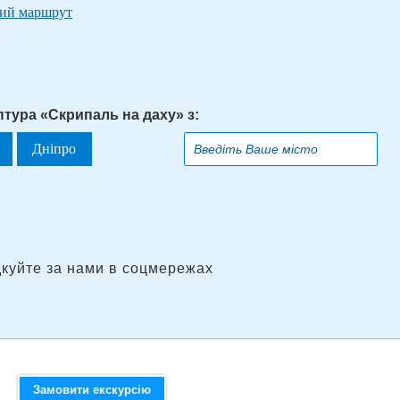
тий маршрут
птура «Скрипаль на даху» з:
Дніпро
дкуйте за нами в соцмережах
Замовити екскурсію