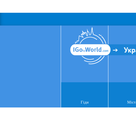
Укр
Гіди
Міст