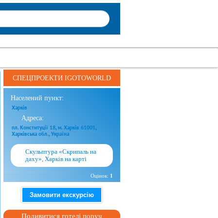
СПЕЦПРОЕКТИ IGOTOWORLD
Населений пункт:
Харків
Адреса:
пл. Конституції 18, м. Харків 61001,
Харківська обл., Україна
Скульптура «Скрипаль на
даху», Харків на карті
Оцінок:
1
Замовити екскурсію
Подивитися готелі поруч