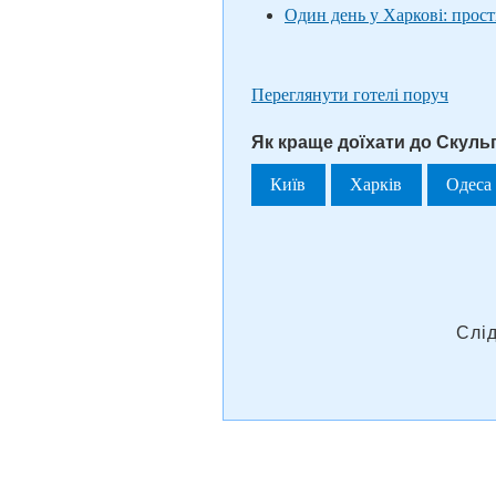
Один день у Харкові: прос
Переглянути готелі поруч
Як краще доїхати до Скуль
Київ
Харків
Одеса
Слі