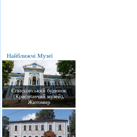
Найближчі Музеї
Єпископський будинок
(Краєзнавчий музей),
Житомир