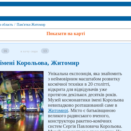
 область
/
Пам'ятки Житомир
Показати на карті
16
13
я хочу сюди
імені Корольова, Житомир
Унікальна експозиція, яка знайомить
з неймовірним масштабом розвитку
космічної техніки в 20 столітті,
відкрита для відвідувачів уже
протягом декількох десятків років.
Музей космонавтики імені Корольова
невипадково розташований саме в
Житомирі
. Місто є батьківщиною
великого радянського вченого,
конструктора ракетно-комічних
систем Сергія Павловича Корольова.