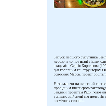
Запуск першого супутника Землі
нерозривно пов'язані з ім'ям од
академіка Сергія Корольова (1
був головним конструктором ОК
освоєння Марса, проект орбіталь
Незважаючи на нелегкий життєв
провідним інженером-ракетобуд
Завдяки проектам Ради головних
успішно здійснені сім польотів 
космічних станцій.