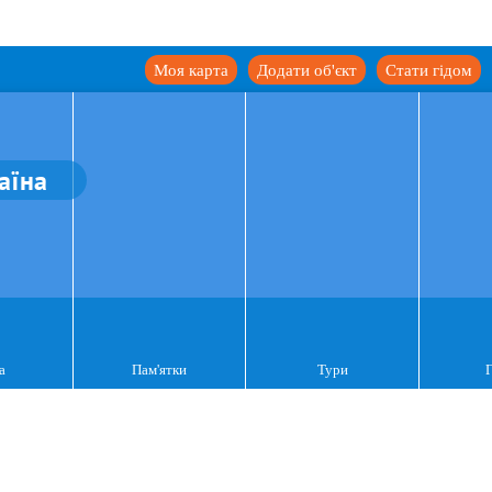
Моя карта
Додати об'єкт
Стати гідом
аїна
а
Пам'ятки
Тури