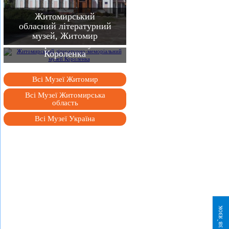
Житомирський
Житомирський
обласний літературний
літературно-
музей, Житомир
меморіальний музей
Короленка
Всі Музеї Житомир
Всі Музеї Житомирська
область
Всі Музеї Україна