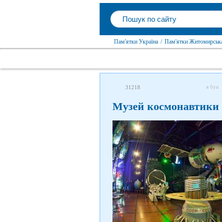
Пам'ятки Україна
/
Пам'ятки Житомирська
я був
31218
Музей космонавтики 