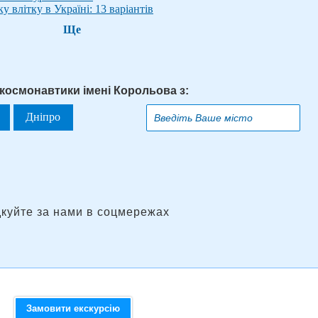
у влітку в Україні: 13 варіантів
Ще
 космонавтики імені Корольова з:
Дніпро
дкуйте за нами в соцмережах
Замовити екскурсію