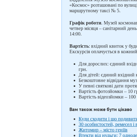
«Космос» розташовані по вулиц
маршрутному таксі № 5.
Графік роботи
. Музей космона
четвер місяця – санітарний день.
14:00.
Вартість
: вхідний квиток у бу
Екскурсія оплачується в кожни
Для дорослих: єдиний вхідн
грн.
Для дітей: єдиний вхідний к
Безкоштовне відвідання муз
У певні святкові дати протя
Вартість фотозйомки – 10 г
Вартість відеозйомки – 100 
Вам також може бути цікаво
Куди сходити і що подивит
30 особистостей, ремесел і 
Житомир – місто геніїв
Втекти від нудьги: 7 однод