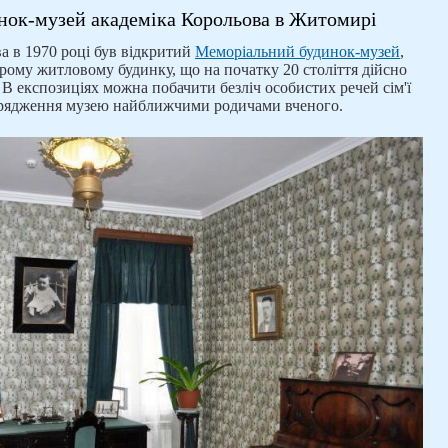
ок-музей академіка Корольова в Житомирі
ва в 1970 році був відкритий
Меморіальний будинок-музей
,
рому житловому будинку, що на початку 20 століття дійсно
 В експозиціях можна побачити безліч особистих речей сім'ї
орядження музею найближчими родичами вченого.