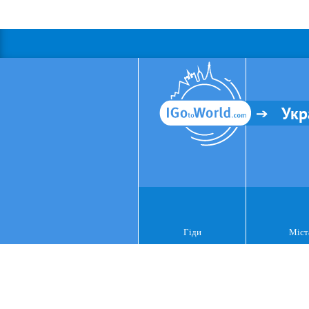
Укр
Гіди
Міст