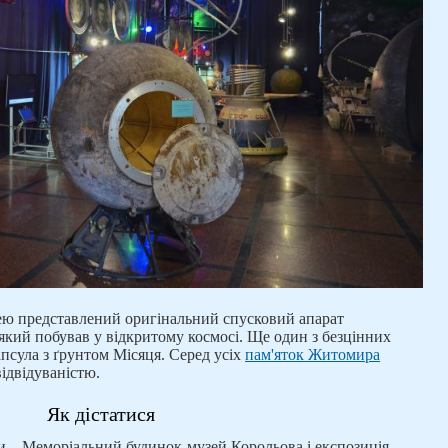
ею представлений оригінальний спусковий апарат
який побував у відкритому космосі. Ще один з безцінних
апсула з ґрунтом Місяця. Серед усіх
пам'яток Житомира
відвідуваністю.
Як дістатися
 – Меморіальний будинок-музей Корольова і експозиція