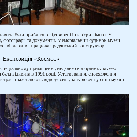
ловича були приблизно відтворені інтер'єри кімнат. У
али, фотографії та документи. Меморіальний будинок-музей
скві, де жив і працював радянський конструктор.
Експозиція «Космос»
 спеціальному приміщенні, недалеко від будинку-музею.
 була відкрита в 1991 році. Устаткування, спорядження
тографії захоплюють відвідувачів, занурюючи у світ науки і