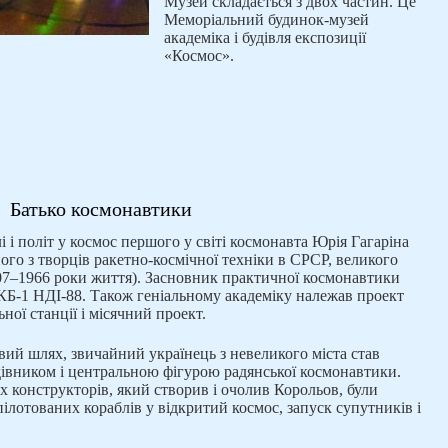
Музей складається з двох частин. Це
Меморіальний будинок-музей
академіка і будівля експозиції
«Космос».
Батько космонавтики
 і політ у космос першого у світі космонавта Юрія Гагаріна
ного з творців ракетно-космічної техніки в СРСР, великого
907–1966 роки життя). Засновник практичної космонавтики
Б-1 НДІ-88. Також геніальному академіку належав проект
ної станції і місячний проект.
ий шлях, звичайний українець з невеликого міста став
івником і центральною фігурою радянської космонавтики.
 конструкторів, який створив і очолив Корольов, були
пілотованих кораблів у відкритий космос, запуск супутників і