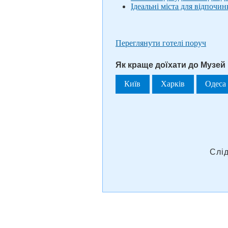
Ідеальні міста для відпочинк
Переглянути готелі поруч
Як краще доїхати до Музей
Київ
Харків
Одеса
Слі