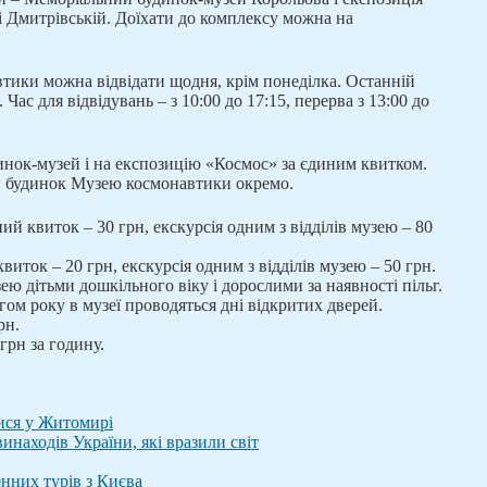
і Дмитрівській. Доїхати до комплексу можна на
втики можна відвідати щодня, крім понеділка. Останній
 Час для відвідувань – з 10:00 до 17:15, перерва з 13:00 до
динок-музей і на експозицію «Космос» за єдиним квитком.
й будинок Музею космонавтики окремо.
ий квиток – 30 грн, екскурсія одним з відділів музею – 80
виток – 20 грн, екскурсія одним з відділів музею – 50 грн.
ею дітьми дошкільного віку і дорослими за наявності пільг.
гом року в музеї проводяться дні відкритих дверей.
рн.
грн за годину.
ися у Житомирі
винаходів України, які вразили світ
енних турів з Києва