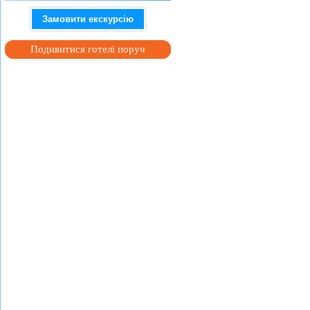
Замовити екскурсію
Подивитися готелі поруч