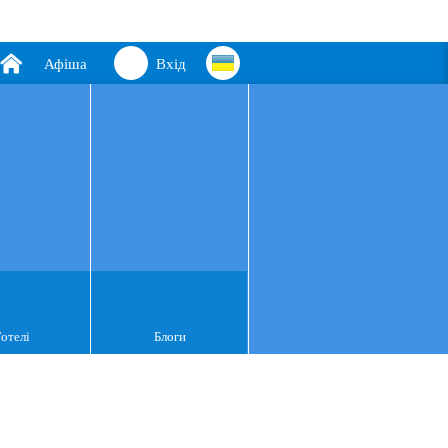
Афіша
Вхід
Готелі
Блоги