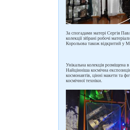
За спогадами матері Сергія Пав
колекції зібрані робочі матері
Корольова також відкритий у Мо
Унікальна колекція розміщена в
Найцінніша космічна експозиція
космонавтів, цінні макети та фо
космічної техніки.