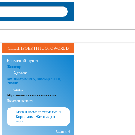
СПЕЦПРОЕКТИ IGOTOWORLD
Населений пункт:
Житомир
Адреса:
вул. Дмитрівська 5, Житомир 10008,
Україна
Сайт:
https://www.xxxxxxxxxxxxxxxxx
Показати контакти
Музей космонавтики імені
Корольова, Житомир на
карті
Оцінок:
4