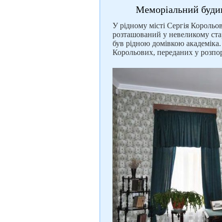
Меморіальний будин
У рідному місті Сергія Корольо
розташований у невеликому ста
був рідною домівкою академіка.
Корольових, переданих у розп