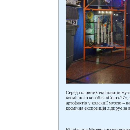
Серед головних експонатів муз
космічного корабля «Союз-27», 
артефактів у колекції музею – к
космічна експозиція лідирує за 
Відділення Музею космонавтики