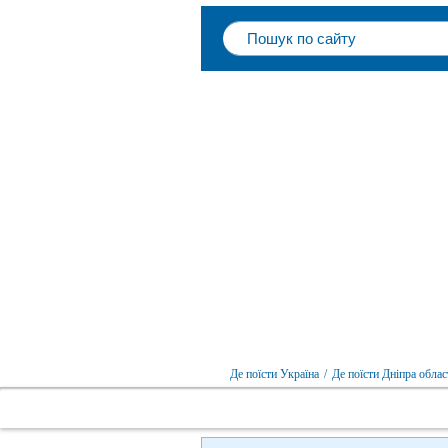
Де поїсти Україна
/
Де поїсти Дніпра облас