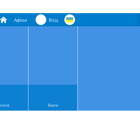
Афіша
Вхід
Готелі
Блоги