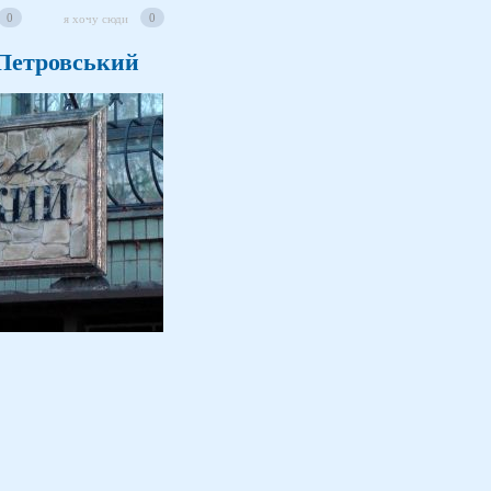
0
0
я хочу сюди
Петровський