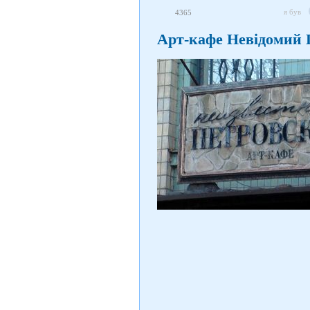
я був
4365
Арт-кафе Невідомий 