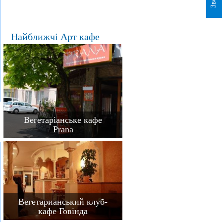
Найближчі Арт кафе
Вегетаріанське кафе
Prana
Вегетарианський клуб-
кафе Говінда