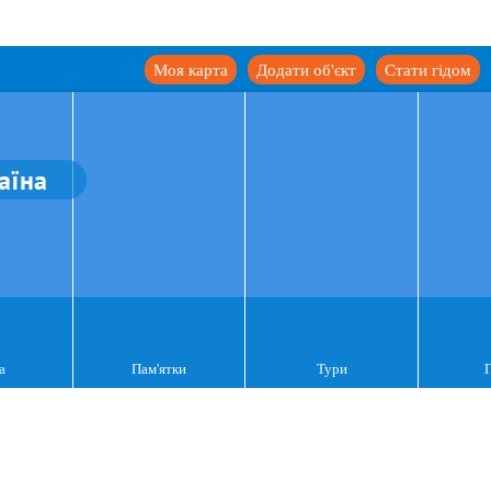
Моя карта
Додати об'єкт
Стати гідом
аїна
а
Пам'ятки
Тури