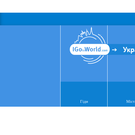
Укр
Гіди
Міст