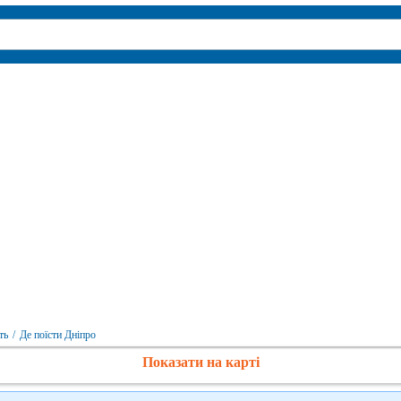
ть
/
Де поїсти Дніпро
Показати на карті