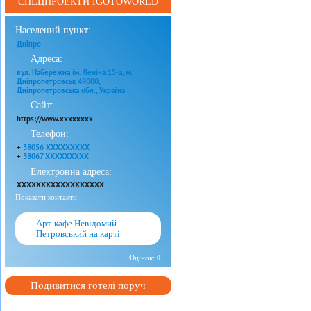
СПЕЦПРОЕКТИ IGOTOWORLD
Населений пункт:
Дніпро
Адреса:
вул. Набережна ім. Леніна 15-а, м.
Дніпропетровськ 49000,
Дніпропетровська обл., Україна
Сайт:
https://www.xxxxxxxx
Телефон:
+
38056 XXXXXXXXX
+
38067 XXXXXXXXX
Електронна адреса:
XXXXXXXXXXXXXXXXXX
Показати контакти
Арт-кафе Невідомий
Петровський на карті
Оцінок:
0
Подивитися готелі поруч