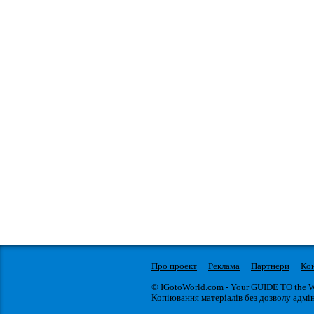
Про проект
Реклама
Партнери
Ко
© IGotoWorld.com - Your GUIDE TO the 
Копіювання матеріалів без дозволу адмін