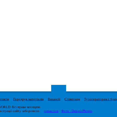
нтакти
Передрук матеріалів
Вакансії
Співпраця
Туроператорам і гіда
WORLD. Всі права захищені.
істрації сайту заборонено.
iproaction
-
Фото - DepositPhotos