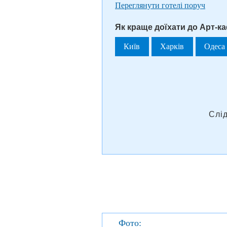
Переглянути готелі поруч
Як краще доїхати до Арт-к
Київ
Харків
Одеса
Слі
Фото: