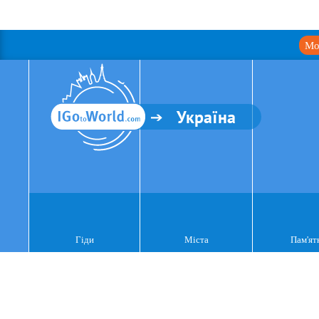
Мо
Україна
Гіди
Міста
Пам'ят