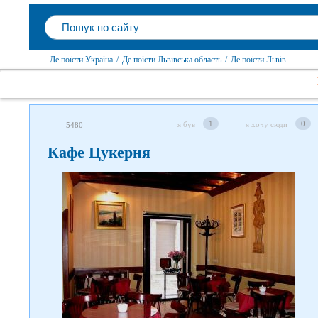
Де поїсти Україна
/
Де поїсти Львівська область
/
Де поїсти Львів
1
0
я був
я хочу сюди
5480
Кафе Цукерня
Слідкуйте за нами в соцмережах