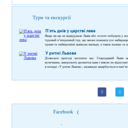
Тури та екскурсії
П'ять днів у царстві лева
Якщо ви ще не відвідували Львів або хочете побувати у в
чудовий п’ятиденний тур, що зможе показати усе найкраще
храми та найвідоміші львівські заклади, а також палаци та з
На вас очікує: оглядовий тур по визначних місцях Львво
У ритмі Львова
найкращих закладів міста; подорож до Олеського замк
відвідуванням музеїв; автобусна екскурсія Львовом; 
Дозвольте пригоді захопити вас. Стародавній Львів з
унікальною пам’яткою у Європі; нічна подорож по місті Л
вуличками, заворожить ароматом кави і ніколи не відпус
в поїздці «У ритмі Львова», назавжди закарбується в пам’ят
Facebook
(
)