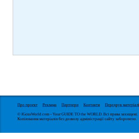
Про проект
Реклама
Партнери
Контакти
Передрук матеріал
© IGotoWorld.com - Your GUIDE TO the WORLD. Всі права захищені.
Копіювання матеріалів без дозволу адміністрації сайту заборонено.