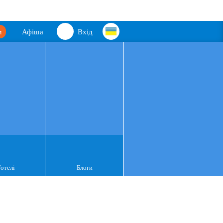
м
Афіша
Вхід
Готелі
Блоги