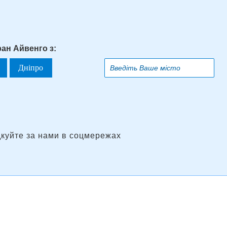
ран Айвенго з:
Дніпро
дкуйте за нами в соцмережах