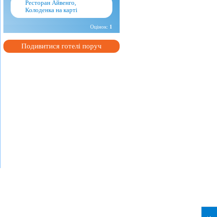
Ресторан Айвенго,
Колоденка на карті
Оцінок:
1
Подивитися готелі поруч