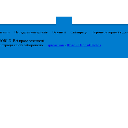
нтакти
Передрук матеріалів
Вакансії
Співпраця
Туроператорам і гіда
WORLD. Всі права захищені.
істрації сайту заборонено.
iproaction
-
Фото - DepositPhotos