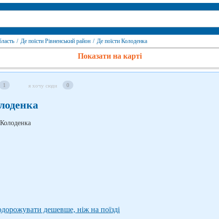
бласть
/
Де поїсти Рівненський район
/
Де поїсти Колоденка
Показати на карті
1
0
я хочу сюди
олоденка
подорожувати дешевше, ніж на поїзді