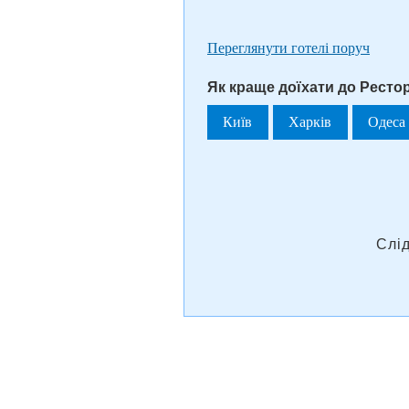
Переглянути готелі поруч
Як краще доїхати до Ресто
Київ
Харків
Одеса
Слі