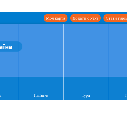
Моя карта
Додати об'єкт
Стати гідо
аїна
а
Пам'ятки
Тури