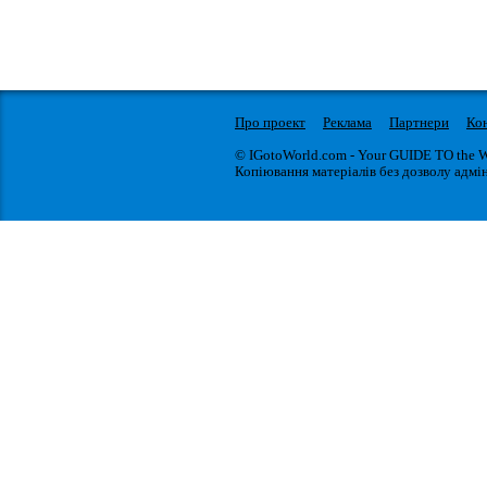
Про проект
Реклама
Партнери
Ко
© IGotoWorld.com - Your GUIDE TO the 
Копіювання матеріалів без дозволу адмін