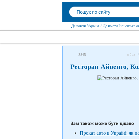
Де поїсти Україна
/
Де поїсти Рівненська о
я був
3845
Ресторан Айвенго, К
Вам також може бути цікаво
Прокат авто в Україні: як 