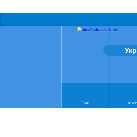
Укр
Гіди
Міст