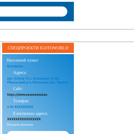
СПЕЦПРОЕКТИ IGOTOWORLD
Населений пункт:
Колоденка
Адреса:
вул. Зелена 53, с. Колоденка 35306,
Рівненський р-н, Рівненська обл., Україна
Сайт:
https://www.xxxxxxxxxxxx
Телефон:
+
80 XXXXXXXXX
Електронна адреса:
XXXXXXXXXXXXXXXX
Показати контакти