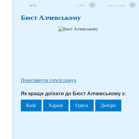
6
0
я був
я хочу сюди
2676
Бюст Алчевському
Переглянути готелі поруч
Як краще доїхати до Бюст Алчевському з:
Київ
Харків
Одеса
Дніпро