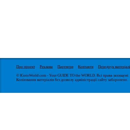
Про проект
Реклама
Партнери
Контакти
Передрук матеріал
© IGotoWorld.com - Your GUIDE TO the WORLD. Всі права захищені.
Копіювання матеріалів без дозволу адміністрації сайту заборонено.