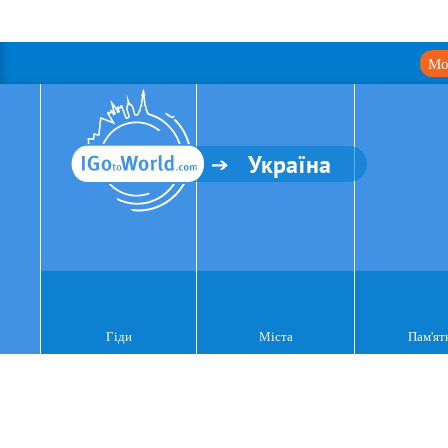
Мо
Україна
Гіди
Міста
Пам'ят