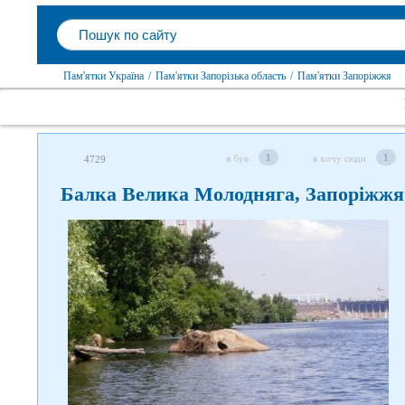
Пам'ятки Україна
/
Пам'ятки Запорізька область
/
Пам'ятки Запоріжжя
1
1
я був
я хочу сюди
4729
Балка Велика Молодняга, Запоріжжя
Слідкуйте за нами в соцмережах