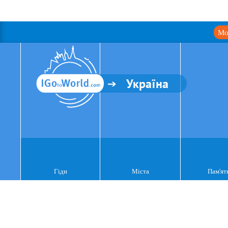
Мо
Україна
Гіди
Міста
Пам'ят