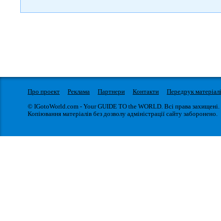
Про проект
Реклама
Партнери
Контакти
Передрук матеріал
© IGotoWorld.com - Your GUIDE TO the WORLD. Всі права захищені.
Копіювання матеріалів без дозволу адміністрації сайту заборонено.