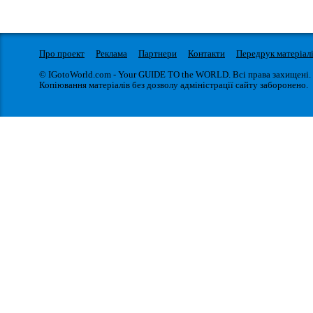
Про проект
Реклама
Партнери
Контакти
Передрук матеріал
© IGotoWorld.com - Your GUIDE TO the WORLD. Всі права захищені.
Копіювання матеріалів без дозволу адміністрації сайту заборонено.