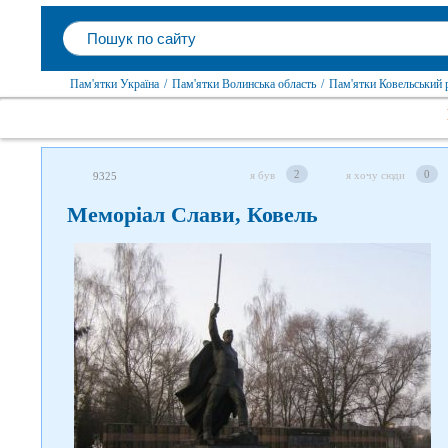
Пам'ятки Україна
/
Пам'ятки Волинська область
/
Пам'ятки Ковельський 
2
0
я був
я хочу сюди
9325
Меморіал Слави, Ковель