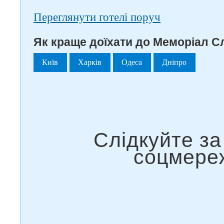
Переглянути готелі поруч
Як краще доїхати до Меморіал Сл
Київ
Харків
Одеса
Дніпро