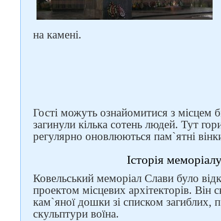
на камені.
Гості можуть ознайомитися з місцем би
загинули кілька сотень людей. Тут гори
Слідкуйте за нами в
соцмережах
регулярно оновлюються пам`ятні вінки
Історія меморіал
Ковельський меморіал Слави було відк
проектом місцевих архітекторів. Він с
кам`яної дошки зі списком загиблих, п
скульптури воїна.