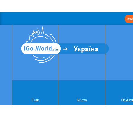
Мо
Україна
Гіди
Міста
Пам'ят