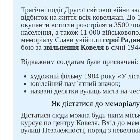
Трагічні події Другої світової війни 
відбиток на життя всіх ковельчан. До 
окупанти встигли розстріляти 3500 чо
населення, а також 11 000 військовоп
меморіалу Слави увійшли
герої Радя
бою за
звільнення Ковеля
в січні 194
Відважним солдатам були присвячені:
художній фільму 1984 року «У ліса
ювілейний пам`ятний значок;
названі десятки вулиць міста на чес
Як дістатися до меморіалу
Дістатися сюди можна будь-яким місь
курсує по центру Ковеля. Вхід до мем
вулиці Незалежності, поряд з невелик