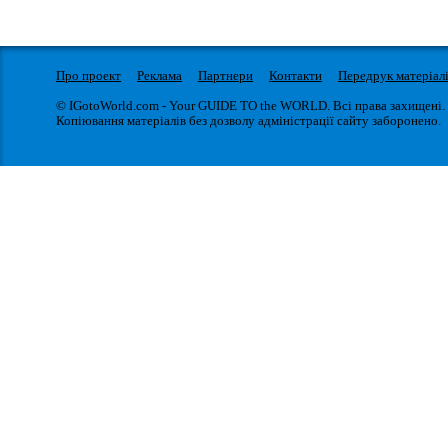
Про проект
Реклама
Партнери
Контакти
Передрук матеріал
© IGotoWorld.com - Your GUIDE TO the WORLD. Всі права захищені.
Копіювання матеріалів без дозволу адміністрації сайту заборонено.