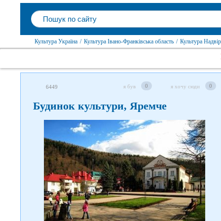
Культура Україна
/
Культура Івано-Франківська область
/
Культура Надві
0
0
я був
я хочу сюди
6449
Будинок культури, Яремче