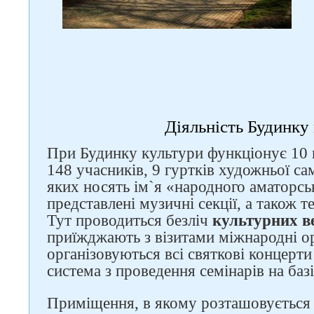
Слідкуйте за нами в
соцмережах
Діяльність Будинку
При Будинку культури функціонує 10 к
148 учасників, 9 гуртків художньої са
яких носять ім`я «народного аматорсь
представлені музичні секції, а також т
Тут проводиться безліч
культурних ве
приїжджають з візитами міжнародні ор
організовуються всі святкові концерти
система з проведення семінарів на баз
Приміщення, в якому розташовується 