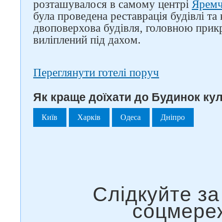
розташувалося в самому центрі
Ярем
була проведена реставрація будівлі та
двоповерхова будівля, головною прикр
виліплений під дахом.
Переглянути готелі поруч
Як краще доїхати до Будинок кул
Київ
Харків
Одеса
Дніпро