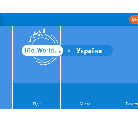
Мо
Україна
Гіди
Міста
Пам'ят